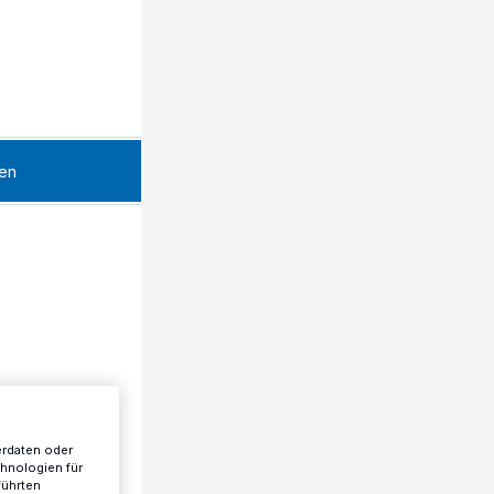
en
erdaten oder
chnologien für
führten