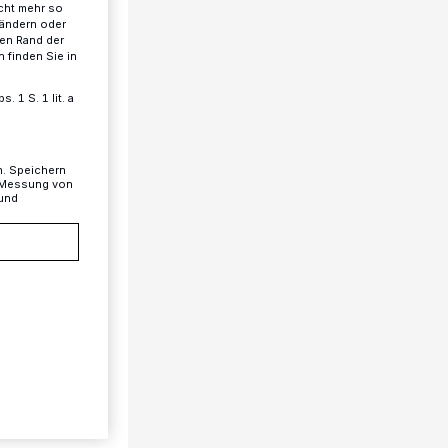
cht mehr so
 ändern oder
ren Rand der
 finden Sie in
 1 S. 1 lit. a
n. Speichern
, Messung von
 und