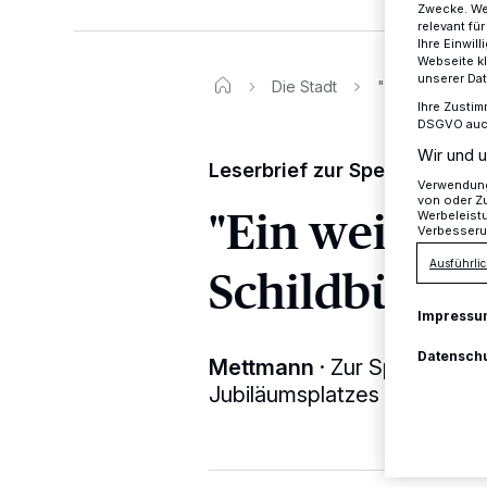
Zwecke. Wen
relevant fü
Ihre Einwil
Webseite kl
unserer Da
Die Stadt
"Ein weiterer S
Ihre Zustim
DSGVO auch 
Wir und u
Leserbrief zur Sperrung de
Verwendung 
von oder Zu
"Ein weitere
Werbeleist
Verbesseru
Ausführlic
Schildbürger
Impressu
Datensch
Mettmann
·
Zur Sperrung d
Jubiläumsplatzes erreichte 