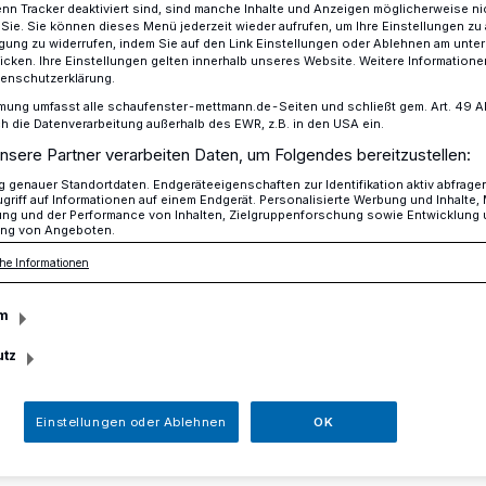
n Tracker deaktiviert sind, sind manche Inhalte und Anzeigen möglicherweise ni
r Sie. Sie können dieses Menü jederzeit wieder aufrufen, um Ihre Einstellungen zu
ligung zu widerrufen, indem Sie auf den Link Einstellungen oder Ablehnen am unte
icken. Ihre Einstellungen gelten innerhalb unseres Website. Weitere Informationen
tenschutzerklärung.
childbürgerstreich"
mung umfasst alle schaufenster-mettmann.de-Seiten und schließt gem. Art. 49 Abs.
die Datenverarbeitung außerhalb des EWR, z.B. in den USA ein.
nsere Partner verarbeiten Daten, um Folgendes bereitzustellen:
r Schwarzbachstraße
genauer Standortdaten. Endgeräteeigenschaften zur Identifikation aktiv abfrage
griff auf Informationen auf einem Endgerät. Personalisierte Werbung und Inhalte
r
ung und der Performance von Inhalten, Zielgruppenforschung sowie Entwicklung
ng von Angeboten.
he Informationen
streich"
m
utz
er Schwarzbachstraße in Höhe des
uns folgende Leserzuschrift:
Einstellungen oder Ablehnen
OK