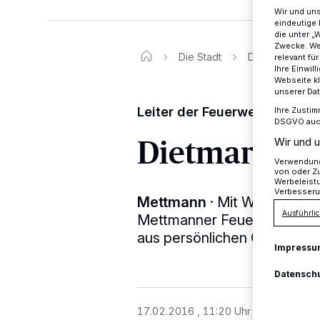
Wir und un
eindeutige 
die unter „
Zwecke. Wen
Die Stadt
Dietmar Wichman
relevant fü
Ihre Einwil
Webseite kl
unserer Da
Leiter der Feuerwehr legt A
Ihre Zustim
DSGVO auch 
Dietmar Wic
Wir und u
Verwendung 
von oder Zu
Werbeleist
Verbesseru
Mettmann
·
Mit Wirkung vom
Ausführlic
Mettmanner Feuerwehr, Die
aus persönlichen Gründen n
Impressu
Datensch
17.02.2016 , 11:20 Uhr
Eine Minute 