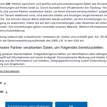
sere
-Partner speichern und greifen auf personenbezogene Daten wie Brows
218
Kennungen auf Ihrem Gerät zu. Durch Auswahl von OK aktivieren Sie Tracking-Te
Wir und unsere Partner verarbeiten Daten, um Ihnen Dienste bereitzustellen“ aufge
n Tracker deaktiviert sind, sind manche Inhalte und Anzeigen möglicherweise ni
n tritt zurück
r Sie. Sie können dieses Menü jederzeit wieder aufrufen, um Ihre Einstellungen zu
ligung zu widerrufen, indem Sie auf den Link Einstellungen oder Ablehnen am unte
icken. Ihre Einstellungen gelten innerhalb unseres Website. Weitere Informationen
tenschutzerklärung.
mt aus "persönlichen Gründen" nieder
mung umfasst alle schaufenster-mettmann.de-Seiten und schließt gem. Art. 49 Abs.
die Datenverarbeitung außerhalb des EWR, z.B. in den USA ein.
hmann tritt zurück
nsere Partner verarbeiten Daten, um Folgendes bereitzustellen:
genauer Standortdaten. Endgeräteeigenschaften zur Identifikation aktiv abfrage
griff auf Informationen auf einem Endgerät. Personalisierte Werbung und Inhalte
ung und der Performance von Inhalten, Zielgruppenforschung sowie Entwicklung
ng von Angeboten.
 12. Februar hat der bisherige Leiter der
he Informationen
tmar Wichmann, sein ehrenamtliches Amt
iedergelegt.
m
utz
Lesezeit
Einstellungen oder Ablehnen
OK