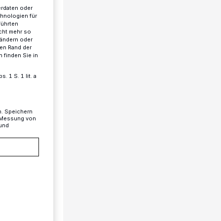
erdaten oder
chnologien für
führten
cht mehr so
 ändern oder
ren Rand der
 finden Sie in
 1 S. 1 lit. a
n. Speichern
, Messung von
 und