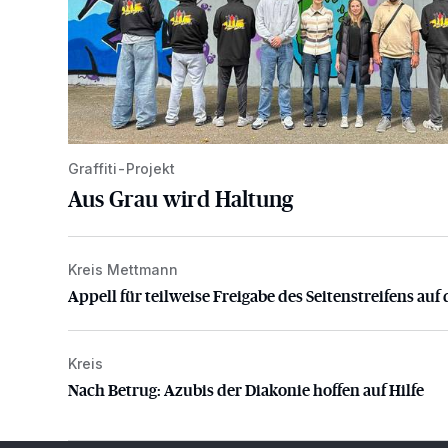
Graffiti-Projekt
Aus Grau wird Haltung
Kreis Mettmann
Appell für teilweise Freigabe des Seitenstreifens auf
Appell für teilweise Freigabe des Seitenstreifens auf 
Kreis
Nach Betrug: Azubis der Diakonie hoffen auf Hilfe
Nach Betrug: Azubis der Diakonie hoffen auf Hilfe