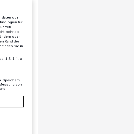
erdaten oder
chnologien für
führten
cht mehr so
 ändern oder
ren Rand der
 finden Sie in
 1 S. 1 lit. a
n. Speichern
, Messung von
 und