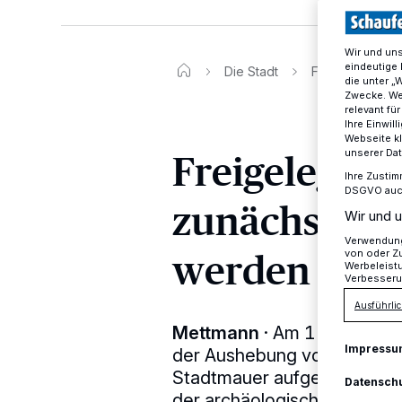
Wir und un
eindeutige 
Die Stadt
Freigelegte St
die unter „
Zwecke. Wen
relevant fü
Ihre Einwil
Webseite kl
Freigelegte 
unserer Da
Ihre Zustim
DSGVO auch 
zunächst ges
Wir und u
Verwendung 
werden
von oder Zu
Werbeleist
Verbesseru
Ausführlic
Mettmann
·
Am 11. und 12. 
Impressu
der Aushebung von Schächt
Stadtmauer aufgedeckt word
Datensch
der archäologischen Fachfi