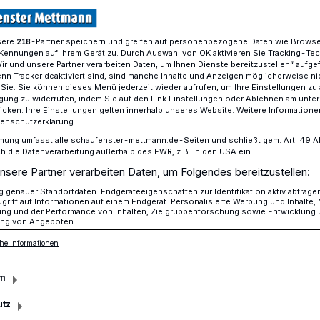
sere
-Partner speichern und greifen auf personenbezogene Daten wie Brows
218
Kennungen auf Ihrem Gerät zu. Durch Auswahl von OK aktivieren Sie Tracking-Te
adtmauer wird zunächst geschützt überbaut werden
Wir und unsere Partner verarbeiten Daten, um Ihnen Dienste bereitzustellen“ aufge
n Tracker deaktiviert sind, sind manche Inhalte und Anzeigen möglicherweise ni
r Sie. Sie können dieses Menü jederzeit wieder aufrufen, um Ihre Einstellungen zu
ligung zu widerrufen, indem Sie auf den Link Einstellungen oder Ablehnen am unte
icken. Ihre Einstellungen gelten innerhalb unseres Website. Weitere Informationen
Stadtmauer wird
tenschutzerklärung.
mung umfasst alle schaufenster-mettmann.de-Seiten und schließt gem. Art. 49 Abs.
die Datenverarbeitung außerhalb des EWR, z.B. in den USA ein.
chützt überbaut
nsere Partner verarbeiten Daten, um Folgendes bereitzustellen:
genauer Standortdaten. Endgeräteeigenschaften zur Identifikation aktiv abfrage
griff auf Informationen auf einem Endgerät. Personalisierte Werbung und Inhalte
ung und der Performance von Inhalten, Zielgruppenforschung sowie Entwicklung
ng von Angeboten.
he Informationen
Januar 2016 sind in der Freiheitstraße bei
m
en für Baumscheiben Reste der
en. Die Funde sind von den Mitarbeitern
utz
rma Archbau dokumentiert worden.