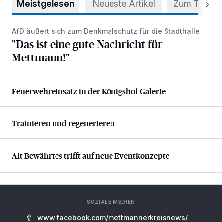
Meistgelesen
Neueste Artikel
Zum Thema
AfD äußert sich zum Denkmalschutz für die Stadthalle
"Das ist eine gute Nachricht für Mettmann!"
"Das ist eine gute Nachricht für
Mettmann!"
Feuerwehreinsatz in der Königshof-Galerie
Feuerwehreinsatz in der Königshof-Galerie
Trainieren und regenerieren
Trainieren und regenerieren
Alt Bewährtes trifft auf neue Eventkonzepte
Alt Bewährtes trifft auf neue Eventkonzepte
SOZIALE MEDIEN
www.facebook.com/mettmannerkreisnews/