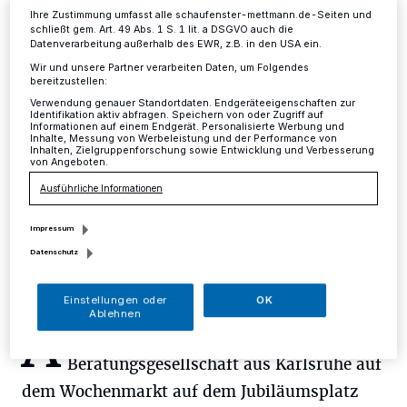
Mettmann
·
Die Stadt hat ein externes Büro mit der
Ihre Zustimmung umfasst alle schaufenster-mettmann.de-Seiten und
Erstellung einer Konzeption für den künftigen
schließt gem. Art. 49 Abs. 1 S. 1 lit. a DSGVO auch die
Stadthallenbetrieb beauftragt. Im Haupt- und
Datenverarbeitung außerhalb des EWR, z.B. in den USA ein.
Finanzausschuss im März dieses Jahres hatte eine
Wir und unsere Partner verarbeiten Daten, um Folgendes
politische Mehrheit der Stadtverwaltung dazu den
bereitzustellen:
Auftrag erteilt.
Verwendung genauer Standortdaten. Endgeräteeigenschaften zur
Identifikation aktiv abfragen. Speichern von oder Zugriff auf
Informationen auf einem Endgerät. Personalisierte Werbung und
Inhalte, Messung von Werbeleistung und der Performance von
Inhalten, Zielgruppenforschung sowie Entwicklung und Verbesserung
von Angeboten.
04.08.2017 , 10:16 Uhr
Eine Minute Lesezeit
Ausführliche Informationen
Impressum
Datenschutz
Einstellungen oder
OK
Ablehnen
A
m Samstag, 5. August, wird die Symbios
Beratungsgesellschaft aus Karlsruhe auf
dem Wochenmarkt auf dem Jubiläumsplatz