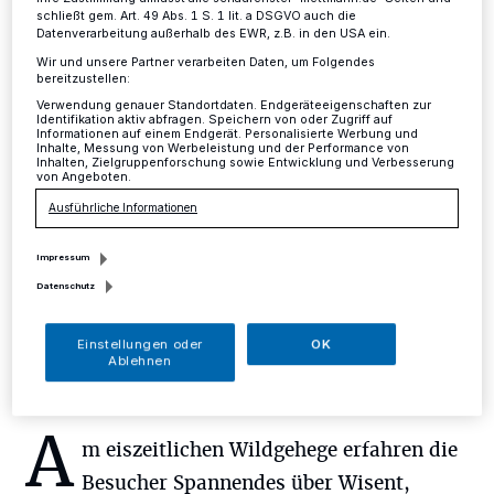
schließt gem. Art. 49 Abs. 1 S. 1 lit. a DSGVO auch die
Kreis
·
"Tierwelt im Neandertal" lautet der Titel eines
Datenverarbeitung außerhalb des EWR, z.B. in den USA ein.
Abendrundgangs rund um das eizeitliche Wildgehege
am Freitag, 15. September. Von 18 bis 20 Uhr begeben
Wir und unsere Partner verarbeiten Daten, um Folgendes
bereitzustellen:
sich die Teilnehmer mit der Biologin Sabine Aschemeier
Verwendung genauer Standortdaten. Endgeräteeigenschaften zur
auf einen Spaziergang durch die abwechslungsreiche
Identifikation aktiv abfragen. Speichern von oder Zugriff auf
Landschaft eines der ältesten Naturschutzgebiete
Informationen auf einem Endgerät. Personalisierte Werbung und
Inhalte, Messung von Werbeleistung und der Performance von
Deutschlands.
Inhalten, Zielgruppenforschung sowie Entwicklung und Verbesserung
von Angeboten.
Ausführliche Informationen
03.09.2017 , 11:19 Uhr
Eine Minute Lesezeit
Impressum
Datenschutz
Einstellungen oder
OK
Ablehnen
A
m eiszeitlichen Wildgehege erfahren die
Besucher Spannendes über Wisent,