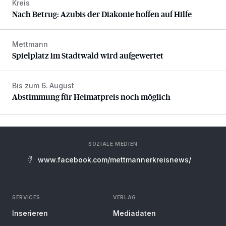
Kreis
Nach Betrug: Azubis der Diakonie hoffen auf Hilfe
Nach Betrug: Azubis der Diakonie hoffen auf Hilfe
Mettmann
Spielplatz im Stadtwald wird aufgewertet
Spielplatz im Stadtwald wird aufgewertet
Bis zum 6. August
Abstimmung für Heimatpreis noch möglich
Abstimmung für Heimatpreis noch möglich
SOZIALE MEDIEN
www.facebook.com/mettmannerkreisnews/
SERVICES
VERLAG
Inserieren
Mediadaten