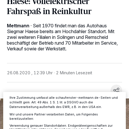
Haese: Vollelektrischer
Fahrspaß in Reinkultur
Mettmann
·
Seit 1970 findet man das Autohaus
Siegmar Haese bereits am Hochdahler Standort. Mit
zwei weiteren Filialen in Solingen und Remscheid
Wir und unsere
-Partner speichern und greifen auf
218
beschäftigt der Betrieb rund 70 Mitarbeiter im Service,
personenbezogene Daten wie Browserdaten oder eindeutige
Verkauf sowie der Werkstatt.
Kennungen auf Ihrem Gerät zu. Durch Auswahl von OK aktivieren Sie
Tracking-Technologien für die unter „Wir und unsere Partner
verarbeiten Daten, um Ihnen Dienste bereitzustellen“ aufgeführten
Zwecke. Wenn Tracker deaktiviert sind, sind manche Inhalte und
Anzeigen möglicherweise nicht mehr so relevant für Sie. Sie können
dieses Menü jederzeit wieder aufrufen, um Ihre Einstellungen zu
26.08.2020 , 12:39 Uhr
2 Minuten Lesezeit
ändern oder Ihre Einwilligung zu widerrufen, indem Sie auf den Link
Einstellungen oder Ablehnen am unteren Rand der Webseite klicken.
Ihre Einstellungen gelten innerhalb unseres Website. Weitere
Informationen finden Sie in unserer Datenschutzerklärung.
Ihre Zustimmung umfasst alle schaufenster-mettmann.de-Seiten und
schließt gem. Art. 49 Abs. 1 S. 1 lit. a DSGVO auch die
Datenverarbeitung außerhalb des EWR, z.B. in den USA ein.
Wir und unsere Partner verarbeiten Daten, um Folgendes
bereitzustellen:
Verwendung genauer Standortdaten. Endgeräteeigenschaften zur