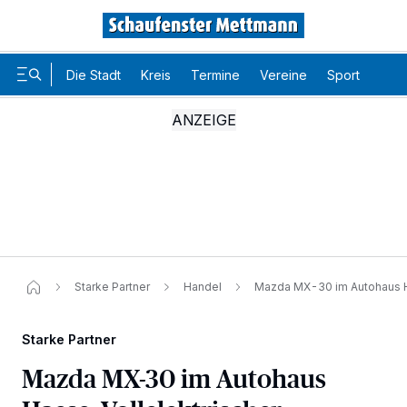
Die Stadt
Kreis
Termine
Vereine
Sport
Karr
Starke Partner
Handel
Mazda MX-30 im Autohaus Hae
Starke Partner
Mazda MX-30 im Autohaus