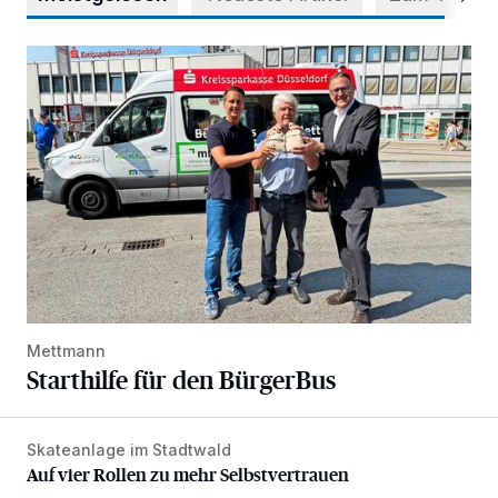
Starthilfe für den BürgerBus
Mettmann
Starthilfe für den BürgerBus
Skateanlage im Stadtwald
Auf vier Rollen zu mehr Selbstvertrauen
Auf vier Rollen zu mehr Selbstvertrauen