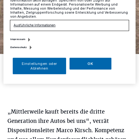
Identifikation aktiv abfragen. Speichern von oder Zugriff auf
Informationen auf einem Endgerät. Personalisierte Werbung und
Inhalte, Messung von Werbeleistung und der Performance von
Inhalten, Zielgruppenforschung sowie Entwicklung und Verbesserung
von Angeboten.
Ausführliche Informationen
Impressum
Datenschutz
Der vollelektrische Mazda MX-30 bietet mit dem First-Edition-
Einstellungen oder
OK
Paket eine außergewöhnliche Ausstattung.
Ablehnen
Foto: Mazda
„Mittlerweile kauft bereits die dritte
Generation ihre Autos bei uns“, verrät
Dispositionsleiter Marco Kirsch. Kompetenz