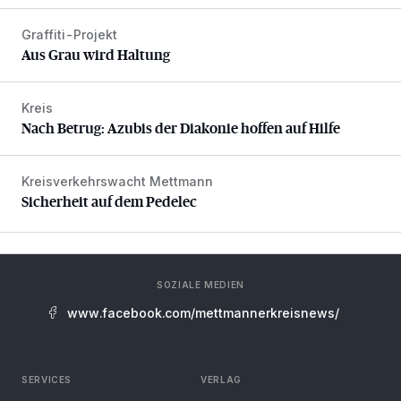
Graffiti-Projekt
Aus Grau wird Haltung
Aus Grau wird Haltung
Kreis
Nach Betrug: Azubis der Diakonie hoffen auf Hilfe
Nach Betrug: Azubis der Diakonie hoffen auf Hilfe
Kreisverkehrswacht Mettmann
Sicherheit auf dem Pedelec
Sicherheit auf dem Pedelec
SOZIALE MEDIEN
www.facebook.com/mettmannerkreisnews/
SERVICES
VERLAG