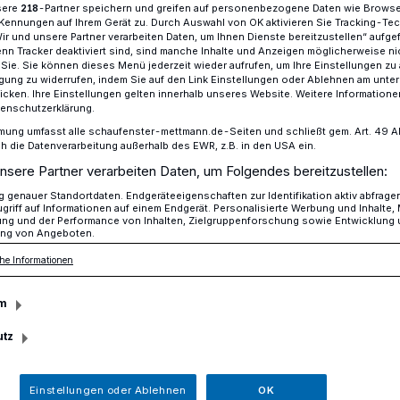
sere
-Partner speichern und greifen auf personenbezogene Daten wie Brows
218
Kennungen auf Ihrem Gerät zu. Durch Auswahl von OK aktivieren Sie Tracking-Te
Wir und unsere Partner verarbeiten Daten, um Ihnen Dienste bereitzustellen“ aufge
n Tracker deaktiviert sind, sind manche Inhalte und Anzeigen möglicherweise ni
r Sie. Sie können dieses Menü jederzeit wieder aufrufen, um Ihre Einstellungen zu
tarten neue Kurse in der Elternschule
ligung zu widerrufen, indem Sie auf den Link Einstellungen oder Ablehnen am unte
icken. Ihre Einstellungen gelten innerhalb unseres Website. Weitere Informationen
tenschutzerklärung.
mung umfasst alle schaufenster-mettmann.de-Seiten und schließt gem. Art. 49 Abs.
die Datenverarbeitung außerhalb des EWR, z.B. in den USA ein.
nsere Partner verarbeiten Daten, um Folgendes bereitzustellen:
eginn starten neue
genauer Standortdaten. Endgeräteeigenschaften zur Identifikation aktiv abfrage
griff auf Informationen auf einem Endgerät. Personalisierte Werbung und Inhalte
 Elternschule
ung und der Performance von Inhalten, Zielgruppenforschung sowie Entwicklung
ng von Angeboten.
he Informationen
 Evangelischen Krankenhaus Mettmann
m
 Kurse für die Geburtsvorbereitung und
utz
Einstellungen oder Ablehnen
OK