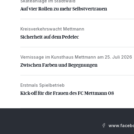
Skateanlage im Stadtwald
Auf vier Rollen zu mehr Selbstvertrauen
Auf vier Rollen zu mehr Selbstvertrauen
Kreisverkehrswacht Mettmann
Sicherheit auf dem Pedelec
Sicherheit auf dem Pedelec
Vernissage im Kunsthaus Mettmann am 25. Juli 2026
Zwischen Farben und Begegnungen
Zwischen Farben und Begegnungen
Erstmals Spielbetrieb
Kick-off für die Frauen des FC Mettmann 08
Kick-off für die Frauen des FC Mettmann 08
www.facebo