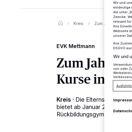
Wir und un
eindeutige 
die unter „
Zwecke. Wen
relevant fü
Kreis
Zum Jahresbeginn s
Ihre Einwil
Webseite kl
unserer Da
Ihre Zustim
EVK Mettmann
DSGVO auch 
Wir und u
Zum Jahresb
Verwendung 
von oder Zu
Kurse in der
Werbeleist
Verbesseru
Ausführlic
Kreis
·
Die Elternschule im
Impressu
bietet ab Januar 2025 neue
Datensch
Rückbildungsgymnastik an.