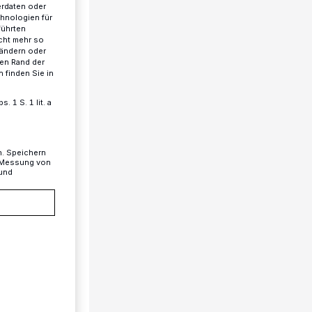
erdaten oder
chnologien für
führten
cht mehr so
 ändern oder
ren Rand der
 finden Sie in
 1 S. 1 lit. a
n. Speichern
, Messung von
 und