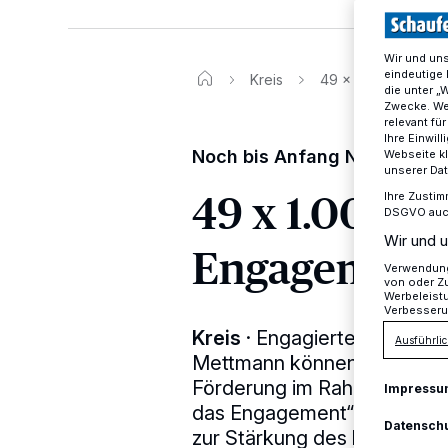
Wir und un
eindeutige 
Kreis
49 x 1.000 Euro f
die unter „
Zwecke. Wen
relevant fü
Ihre Einwil
Noch bis Anfang November A
Webseite kl
unserer Da
49 x 1.000 E
Ihre Zustim
DSGVO auch 
Wir und u
Engagement 
Verwendung 
von oder Zu
Werbeleist
Verbesseru
Kreis
·
Engagierte Vereine, I
Ausführlic
Mettmann können noch bis 
Förderung im Rahmen des L
Impressu
das Engagement“ stellen. S
Datensch
zur Stärkung des bürgersch