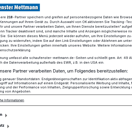
sere
-Partner speichern und greifen auf personenbezogene Daten wie Brows
218
Kennungen auf Ihrem Gerät zu. Durch Auswahl von OK aktivieren Sie Tracking-Te
ür das Engagement gegen Einsamkeit
Wir und unsere Partner verarbeiten Daten, um Ihnen Dienste bereitzustellen“ aufge
n Tracker deaktiviert sind, sind manche Inhalte und Anzeigen möglicherweise ni
r Sie. Sie können dieses Menü jederzeit wieder aufrufen, um Ihre Einstellungen zu
ligung zu widerrufen, indem Sie auf den Link Einstellungen oder Ablehnen am unte
ntrag stellen
icken. Ihre Einstellungen gelten innerhalb unseres Website. Weitere Informationen
tenschutzerklärung.
uro für das
mung umfasst alle schaufenster-mettmann.de-Seiten und schließt gem. Art. 49 Abs.
die Datenverarbeitung außerhalb des EWR, z.B. in den USA ein.
nsere Partner verarbeiten Daten, um Folgendes bereitzustellen:
gegen Einsamkeit
genauer Standortdaten. Endgeräteeigenschaften zur Identifikation aktiv abfrage
griff auf Informationen auf einem Endgerät. Personalisierte Werbung und Inhalte
ung und der Performance von Inhalten, Zielgruppenforschung sowie Entwicklung
ng von Angeboten.
nitiativen und Organisationen im Kreis
he Informationen
Anfang November einen Antrag auf
andesprogramms „2.000 x 1.000 Euro für
m
eit 2021 werden jährlich 2.000 Vorhaben
utz
aftlichen Engagements zu einem