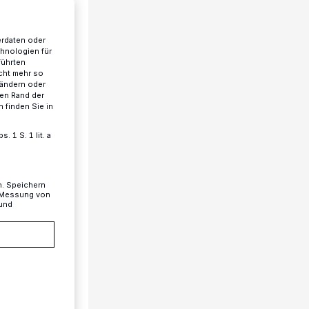
erdaten oder
chnologien für
führten
cht mehr so
 ändern oder
ren Rand der
 finden Sie in
 1 S. 1 lit. a
n. Speichern
, Messung von
 und