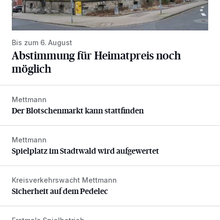
Bis zum 6. August
Abstimmung für Heimatpreis noch
möglich
Mettmann
Der Blotschenmarkt kann stattfinden
Der Blotschenmarkt kann stattfinden
Mettmann
Spielplatz im Stadtwald wird aufgewertet
Spielplatz im Stadtwald wird aufgewertet
Kreisverkehrswacht Mettmann
Sicherheit auf dem Pedelec
Sicherheit auf dem Pedelec