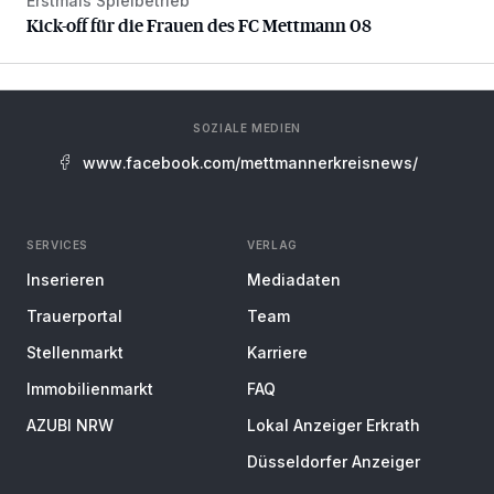
Erstmals Spielbetrieb
Kick-off für die Frauen des FC Mettmann 08
Kick-off für die Frauen des FC Mettmann 08
SOZIALE MEDIEN
www.facebook.com/mettmannerkreisnews/
SERVICES
VERLAG
Inserieren
Mediadaten
Trauerportal
Team
Stellenmarkt
Karriere
Immobilienmarkt
FAQ
AZUBI NRW
Lokal Anzeiger Erkrath
Düsseldorfer Anzeiger