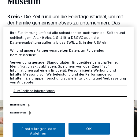
Museum
Anzeigen möglicherweise nicht mehr so relevant für Sie. Sie können
dieses Menü jederzeit wieder aufrufen, um Ihre Einstellungen zu
ändern oder Ihre Einwilligung zu widerrufen, indem Sie auf den Link
Einstellungen oder Ablehnen am unteren Rand der Webseite klicken.
Kreis
·
Die Zeit rund um die Feiertage ist ideal, um mit
Ihre Einstellungen gelten innerhalb unseres Website. Weitere
der Familie gemeinsam etwas zu unternehmen. Das
Informationen finden Sie in unserer Datenschutzerklärung.
Neanderthal Museum hat in den Ferien geöffnet und
Ihre Zustimmung umfasst alle schaufenster-mettmann.de-Seiten und
bietet neben dem Besuch der neuen Sonderausstellung
schließt gem. Art. 49 Abs. 1 S. 1 lit. a DSGVO auch die
„Stereotypes Neanderthalerin“ auch Ferienaktionen für
Datenverarbeitung außerhalb des EWR, z.B. in den USA ein.
Familien mit Kindern ab vier Jahren an.
Wir und unsere Partner verarbeiten Daten, um Folgendes
bereitzustellen:
Verwendung genauer Standortdaten. Endgeräteeigenschaften zur
Identifikation aktiv abfragen. Speichern von oder Zugriff auf
Informationen auf einem Endgerät. Personalisierte Werbung und
13.12.2024 , 15:15 Uhr
Eine Minute Lesezeit
Inhalte, Messung von Werbeleistung und der Performance von
Inhalten, Zielgruppenforschung sowie Entwicklung und Verbesserung
von Angeboten.
Ausführliche Informationen
Impressum
Datenschutz
Einstellungen oder
OK
Ablehnen