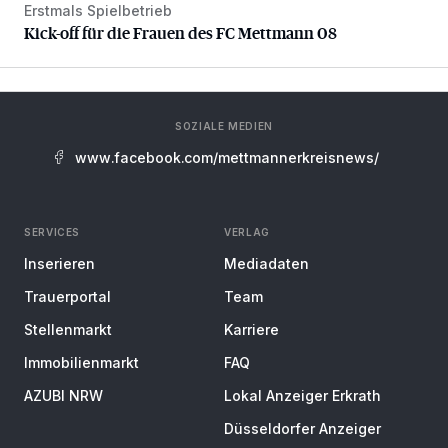
Erstmals Spielbetrieb
Kick-off für die Frauen des FC Mettmann 08
Kick-off für die Frauen des FC Mettmann 08
SOZIALE MEDIEN
www.facebook.com/mettmannerkreisnews/
SERVICES
VERLAG
Inserieren
Mediadaten
Trauerportal
Team
Stellenmarkt
Karriere
Immobilienmarkt
FAQ
AZUBI NRW
Lokal Anzeiger Erkrath
Düsseldorfer Anzeiger