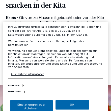
Anzeigen möglicherweise nicht mehr so relevant für Sie. Sie können
snacken in der Kita
dieses Menü jederzeit wieder aufrufen, um Ihre Einstellungen zu
ändern oder Ihre Einwilligung zu widerrufen, indem Sie auf den Link
Einstellungen oder Ablehnen am unteren Rand der Webseite klicken.
Ihre Einstellungen gelten innerhalb unseres Website. Weitere
Kreis
·
Ob von zu Hause mitgebracht oder von der Kita
Informationen finden Sie in unserer Datenschutzerklärung.
angeboten – ein guter Start in den Tag beginnt mit
einem ausgewogenen und leckeren Frühstück. Jetzt
Ihre Zustimmung umfasst alle schaufenster-mettmann.de-Seiten und
schließt gem. Art. 49 Abs. 1 S. 1 lit. a DSGVO auch die
fand die Weiterbildung „Nachhaltig frühstücken und
Datenverarbeitung außerhalb des EWR, z.B. in den USA ein.
snacken“ der Lott-jonn Initiative Kinder- und
Wir und unsere Partner verarbeiten Daten, um Folgendes
Jugendgesundheit des Kreisgesundheitsamtes statt.
bereitzustellen:
Verwendung genauer Standortdaten. Endgeräteeigenschaften zur
Identifikation aktiv abfragen. Speichern von oder Zugriff auf
Informationen auf einem Endgerät. Personalisierte Werbung und
Inhalte, Messung von Werbeleistung und der Performance von
19.05.2025 , 12:21 Uhr
Eine Minute Lesezeit
Inhalten, Zielgruppenforschung sowie Entwicklung und Verbesserung
von Angeboten.
Ausführliche Informationen
Impressum
Datenschutz
Einstellungen oder
OK
Ablehnen