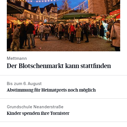
Mettmann
Der Blotschenmarkt kann stattfinden
Bis zum 6. August
Abstimmung für Heimatpreis noch möglich
Abstimmung für Heimatpreis noch möglich
Grundschule Neanderstraße
Kinder spenden ihre Tornister
Kinder spenden ihre Tornister