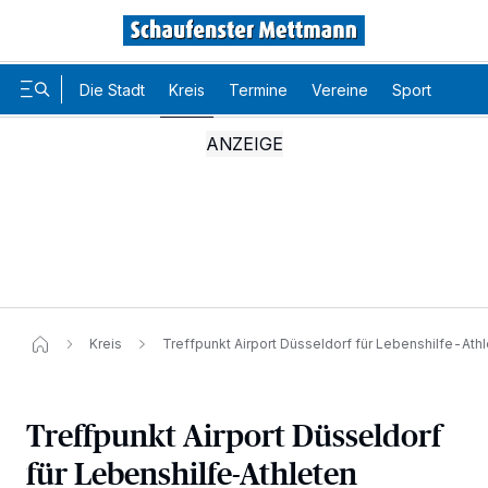
Die Stadt
Kreis
Termine
Vereine
Sport
Karr
Kreis
Treffpunkt Airport Düsseldorf für Lebenshilfe-Ath
Treffpunkt Airport Düsseldorf
für Lebenshilfe-Athleten