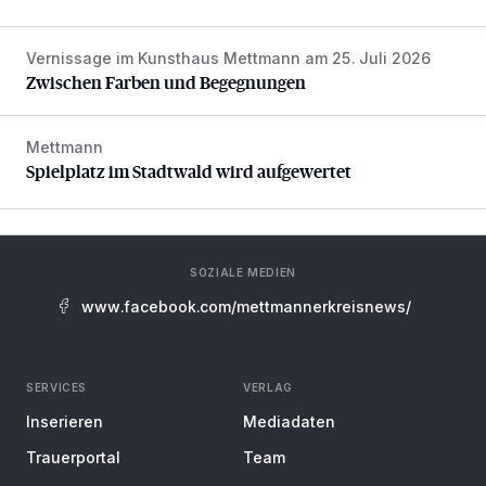
Vernissage im Kunsthaus Mettmann am 25. Juli 2026
Zwischen Farben und Begegnungen
Zwischen Farben und Begegnungen
Mettmann
Spielplatz im Stadtwald wird aufgewertet
Spielplatz im Stadtwald wird aufgewertet
SOZIALE MEDIEN
www.facebook.com/mettmannerkreisnews/
SERVICES
VERLAG
Inserieren
Mediadaten
Trauerportal
Team