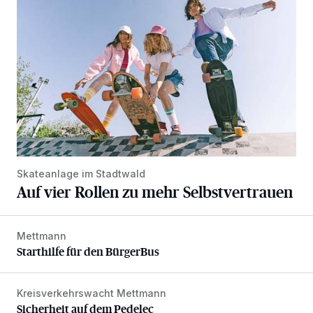
Skateanlage im Stadtwald
Auf vier Rollen zu mehr Selbstvertrauen
Mettmann
Starthilfe für den BürgerBus
Starthilfe für den BürgerBus
Kreisverkehrswacht Mettmann
Sicherheit auf dem Pedelec
Sicherheit auf dem Pedelec