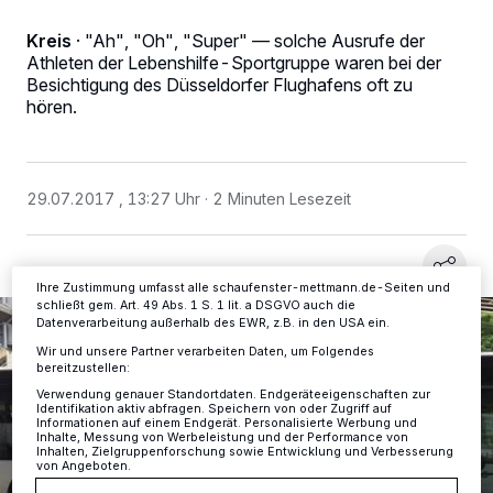
Kreis
·
"Ah", "Oh", "Super" — solche Ausrufe der
Athleten der Lebenshilfe-Sportgruppe waren bei der
Wir und unsere
-Partner speichern und greifen auf
218
Besichtigung des Düsseldorfer Flughafens oft zu
personenbezogene Daten wie Browserdaten oder eindeutige
Kennungen auf Ihrem Gerät zu. Durch Auswahl von OK aktivieren Sie
hören.
Tracking-Technologien für die unter „Wir und unsere Partner
verarbeiten Daten, um Ihnen Dienste bereitzustellen“ aufgeführten
Zwecke. Wenn Tracker deaktiviert sind, sind manche Inhalte und
Anzeigen möglicherweise nicht mehr so relevant für Sie. Sie können
dieses Menü jederzeit wieder aufrufen, um Ihre Einstellungen zu
29.07.2017 , 13:27 Uhr
2 Minuten Lesezeit
ändern oder Ihre Einwilligung zu widerrufen, indem Sie auf den Link
Einstellungen oder Ablehnen am unteren Rand der Webseite klicken.
Ihre Einstellungen gelten innerhalb unseres Website. Weitere
Informationen finden Sie in unserer Datenschutzerklärung.
Ihre Zustimmung umfasst alle schaufenster-mettmann.de-Seiten und
schließt gem. Art. 49 Abs. 1 S. 1 lit. a DSGVO auch die
Datenverarbeitung außerhalb des EWR, z.B. in den USA ein.
Wir und unsere Partner verarbeiten Daten, um Folgendes
bereitzustellen:
Verwendung genauer Standortdaten. Endgeräteeigenschaften zur
Identifikation aktiv abfragen. Speichern von oder Zugriff auf
Informationen auf einem Endgerät. Personalisierte Werbung und
Inhalte, Messung von Werbeleistung und der Performance von
Inhalten, Zielgruppenforschung sowie Entwicklung und Verbesserung
von Angeboten.