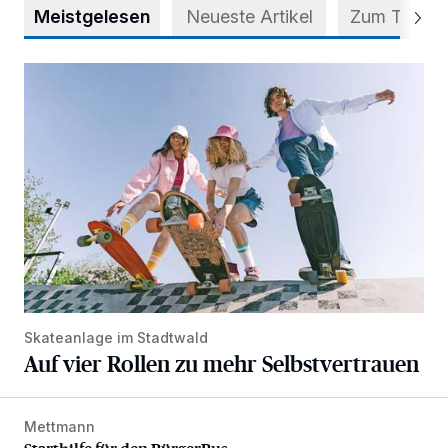
Meistgelesen
Neueste Artikel
Zum Thema
Auf vier Rollen zu mehr Selbstvertrauen
Skateanlage im Stadtwald
Auf vier Rollen zu mehr Selbstvertrauen
Mettmann
Starthilfe für den BürgerBus