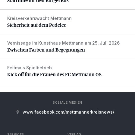
Starthilfe für den BürgerBus
Kreisverkehrswacht Mettmann
Sicherheit auf dem Pedelec
Sicherheit auf dem Pedelec
Vernissage im Kunsthaus Mettmann am 25. Juli 2026
Zwischen Farben und Begegnungen
Zwischen Farben und Begegnungen
Erstmals Spielbetrieb
Kick-off für die Frauen des FC Mettmann 08
Kick-off für die Frauen des FC Mettmann 08
SOZIALE MEDIEN
www.facebook.com/mettmannerkreisnews/
SERVICES
VERLAG