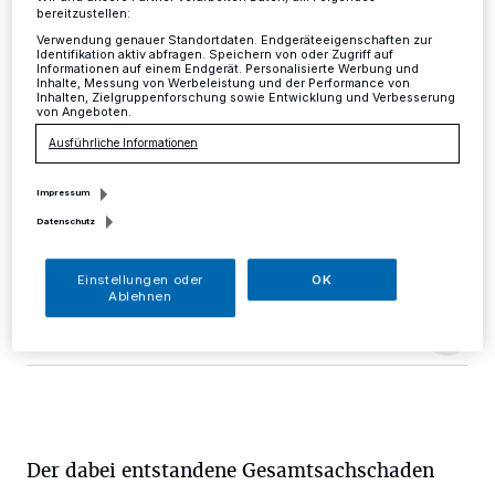
bereitzustellen:
Kreis
·
An Silvester, zwischen 17 Uhr und
Verwendung genauer Standortdaten. Endgeräteeigenschaften zur
Identifikation aktiv abfragen. Speichern von oder Zugriff auf
Neujahrsmorgen, 11 Uhr, waren auf der Löns- und der
Informationen auf einem Endgerät. Personalisierte Werbung und
Gerhart-Hauptmann-Straße im Ratinger Ortsteil
Inhalte, Messung von Werbeleistung und der Performance von
Inhalten, Zielgruppenforschung sowie Entwicklung und Verbesserung
Tiefenbroich ein oder mehrere Chaoten unterwegs, die
von Angeboten.
an mindestens 12 geparkten Fahrzeugen
Ausführliche Informationen
unterschiedlicher Marken und Halter jeweils einen
Außenspiegel demolierten.
Impressum
Datenschutz
02.01.2018 , 15:03 Uhr
Eine Minute Lesezeit
Einstellungen oder
OK
Ablehnen
Der dabei entstandene Gesamtsachschaden