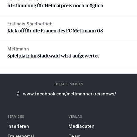
Abstimmung für Heimatpreis noch möglich
Erstmals Spielbetrieb
Kick-off für die Frauen des FC Mettmann 08
Kick-off für die Frauen des FC Mettmann 08
Mettmann
Spielplatz im Stadtwald wird aufgewertet
Spielplatz im Stadtwald wird aufgewertet
SOZIALE MEDIEN
www.facebook.com/mettmannerkreisnews/
SERVICES
VERLAG
Inserieren
Mediadaten
Trauerportal
Team