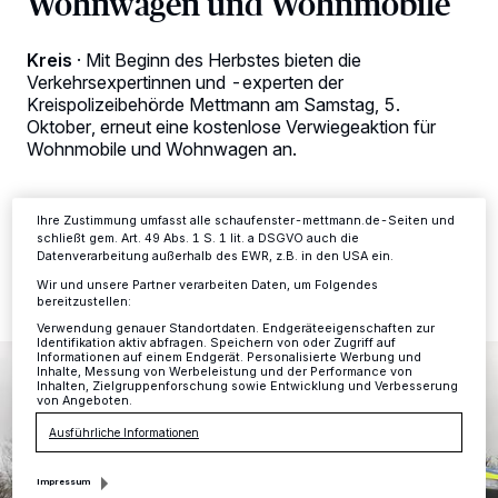
Wohnwagen und Wohnmobile
personenbezogene Daten wie Browserdaten oder eindeutige
Kennungen auf Ihrem Gerät zu. Durch Auswahl von OK aktivieren Sie
Tracking-Technologien für die unter „Wir und unsere Partner
Kreis
·
Mit Beginn des Herbstes bieten die
verarbeiten Daten, um Ihnen Dienste bereitzustellen“ aufgeführten
Verkehrsexpertinnen und -experten der
Zwecke. Wenn Tracker deaktiviert sind, sind manche Inhalte und
Kreispolizeibehörde Mettmann am Samstag, 5.
Anzeigen möglicherweise nicht mehr so relevant für Sie. Sie können
dieses Menü jederzeit wieder aufrufen, um Ihre Einstellungen zu
Oktober, erneut eine kostenlose Verwiegeaktion für
ändern oder Ihre Einwilligung zu widerrufen, indem Sie auf den Link
Wohnmobile und Wohnwagen an.
Einstellungen oder Ablehnen am unteren Rand der Webseite klicken.
Ihre Einstellungen gelten innerhalb unseres Website. Weitere
Informationen finden Sie in unserer Datenschutzerklärung.
Ihre Zustimmung umfasst alle schaufenster-mettmann.de-Seiten und
schließt gem. Art. 49 Abs. 1 S. 1 lit. a DSGVO auch die
25.09.2024 , 12:16 Uhr
Eine Minute Lesezeit
Datenverarbeitung außerhalb des EWR, z.B. in den USA ein.
Wir und unsere Partner verarbeiten Daten, um Folgendes
bereitzustellen:
Verwendung genauer Standortdaten. Endgeräteeigenschaften zur
Identifikation aktiv abfragen. Speichern von oder Zugriff auf
Informationen auf einem Endgerät. Personalisierte Werbung und
Inhalte, Messung von Werbeleistung und der Performance von
Inhalten, Zielgruppenforschung sowie Entwicklung und Verbesserung
von Angeboten.
Ausführliche Informationen
Impressum