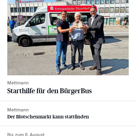
Starthilfe für den BürgerBus
Mettmann
Starthilfe für den BürgerBus
Mettmann
Der Blotschenmarkt kann stattfinden
Der Blotschenmarkt kann stattfinden
Bis zum 6. August
Abstimmung für Heimatpreis noch möglich