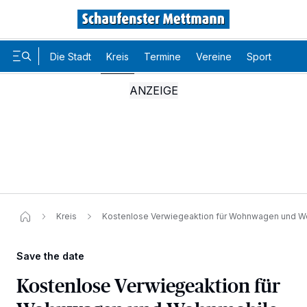
Die Stadt
Kreis
Termine
Vereine
Sport
Karr
Kreis
Kostenlose Verwiegeaktion für Wohnwagen und 
Save the date
Kostenlose Verwiegeaktion für
Wir und unsere
-Partner speichern und greifen auf
218