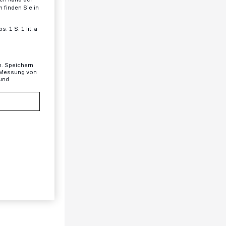
 finden Sie in
 1 S. 1 lit. a
n. Speichern
, Messung von
 und