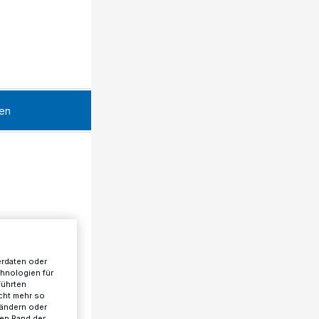
en
erdaten oder
chnologien für
führten
cht mehr so
 ändern oder
ren Rand der