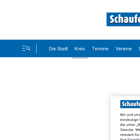
Die Stadt
Kreis
Termine
Vereine
Wir und un
eindeutige 
die unter „
Zwecke. Wen
relevant fü
Ihre Einwil