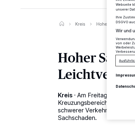
Webseite kl
unserer Da
Ihre Zustim
DSGVO auch 
Kreis
Hoher Sachschaden
Wir und u
Verwendung 
von oder Zu
Werbeleist
Hoher Sachs
Verbesseru
Ausführlic
Leichtverlet
Impressu
Datensch
Kreis
·
Am Freitag gegen 9.1
Kreuzungsbereich der Mittel
schwerer Verkehrsunfall mit
Sachschaden.