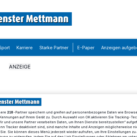
Sport
Karriere
Starke Partner
E-Paper
Anzeigen aufgeb
sere
-Partner speichern und greifen auf personenbezogene Daten wie Brows
218
Kennungen auf Ihrem Gerät zu. Durch Auswahl von OK aktivieren Sie Tracking-Te
Wir und unsere Partner verarbeiten Daten, um Ihnen Dienste bereitzustellen“ aufge
n Tracker deaktiviert sind, sind manche Inhalte und Anzeigen möglicherweise ni
r Sie. Sie können dieses Menü jederzeit wieder aufrufen, um Ihre Einstellungen zu
ligung zu widerrufen, indem Sie auf den Link Einstellungen oder Ablehnen am unte