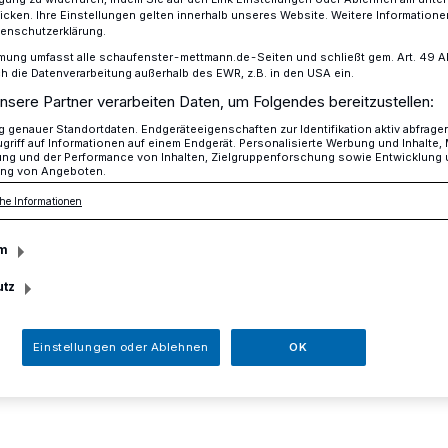
icken. Ihre Einstellungen gelten innerhalb unseres Website. Weitere Informationen
tenschutzerklärung.
mung umfasst alle schaufenster-mettmann.de-Seiten und schließt gem. Art. 49 Abs.
die Datenverarbeitung außerhalb des EWR, z.B. in den USA ein.
 und eine Leichtverletzte
nsere Partner verarbeiten Daten, um Folgendes bereitzustellen:
genauer Standortdaten. Endgeräteeigenschaften zur Identifikation aktiv abfrage
griff auf Informationen auf einem Endgerät. Personalisierte Werbung und Inhalte
ung und der Performance von Inhalten, Zielgruppenforschung sowie Entwicklung
chaden und eine
ng von Angeboten.
he Informationen
zte
m
utz
5 Uhr ereignete sich im
straße/ Schloßstraße in Velbert ein
Einstellungen oder Ablehnen
OK
 einer Verletzten und 33.000 Euro