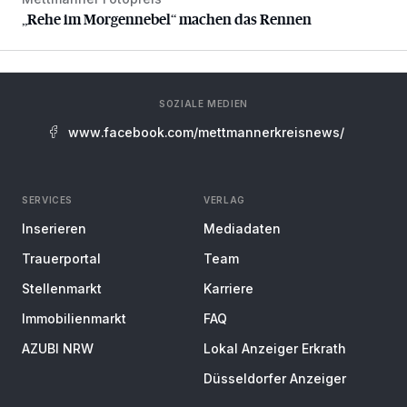
„Rehe im Morgennebel“ machen das Rennen
„Rehe im Morgennebel“ machen das Rennen
SOZIALE MEDIEN
www.facebook.com/mettmannerkreisnews/
SERVICES
VERLAG
Inserieren
Mediadaten
Trauerportal
Team
Stellenmarkt
Karriere
Immobilienmarkt
FAQ
AZUBI NRW
Lokal Anzeiger Erkrath
Düsseldorfer Anzeiger