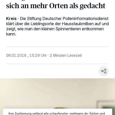
sich an mehr Orten als gedacht
Kreis
·
Die Stiftung Deutscher Polleninformationsdienst
klärt über die Lieblingsorte der Hausstaubmilben auf und
zeigt, wie man den kleinen Spinnentieren entkommen
kann.
06.01.2016 , 15:29 Uhr
2 Minuten Lesezeit
Wir und unsere
-Partner speichern und greifen auf
218
personenbezogene Daten wie Browserdaten oder eindeutige
Kennungen auf Ihrem Gerät zu. Durch Auswahl von OK aktivieren Sie
Tracking-Technologien für die unter „Wir und unsere Partner
verarbeiten Daten, um Ihnen Dienste bereitzustellen“ aufgeführten
Zwecke. Wenn Tracker deaktiviert sind, sind manche Inhalte und
Anzeigen möglicherweise nicht mehr so relevant für Sie. Sie können
dieses Menü jederzeit wieder aufrufen, um Ihre Einstellungen zu
ändern oder Ihre Einwilligung zu widerrufen, indem Sie auf den Link
Einstellungen oder Ablehnen am unteren Rand der Webseite klicken.
Ihre Einstellungen gelten innerhalb unseres Website. Weitere
Informationen finden Sie in unserer Datenschutzerklärung.
Ihre Zustimmung umfasst alle schaufenster-mettmann.de-Seiten und