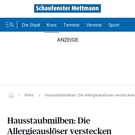
Die Stadt
Kreis
Termine
Vereine
Sport
Karr
Kreis
Hausstaubmilben: Die Allergieauslöser verstecken
Hausstaubmilben: Die
Allergieauslöser verstecken