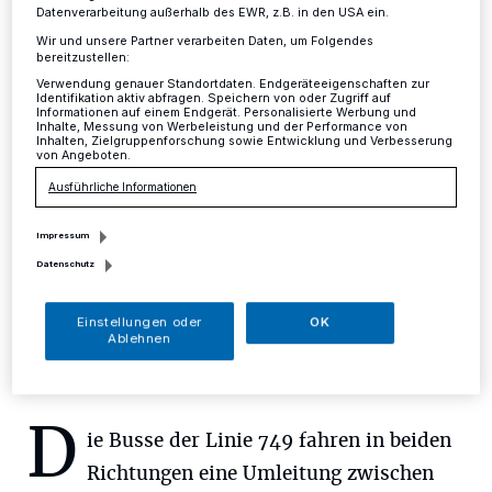
Umleitung
Datenverarbeitung außerhalb des EWR, z.B. in den USA ein.
Wir und unsere Partner verarbeiten Daten, um Folgendes
bereitzustellen:
Kreis
·
Wegen Bauarbeiten wird die Mettmanner Straße
Verwendung genauer Standortdaten. Endgeräteeigenschaften zur
in Ratingen zwischen den Autobahnen A44 und A3
Identifikation aktiv abfragen. Speichern von oder Zugriff auf
Informationen auf einem Endgerät. Personalisierte Werbung und
gesperrt — ab Montag, 11. Januar, 7 Uhr, für etwa vier
Inhalte, Messung von Werbeleistung und der Performance von
Wochen.
Inhalten, Zielgruppenforschung sowie Entwicklung und Verbesserung
von Angeboten.
Ausführliche Informationen
06.01.2016 , 10:32 Uhr
Eine Minute Lesezeit
Impressum
Datenschutz
Einstellungen oder
OK
Ablehnen
D
ie Busse der Linie 749 fahren in beiden
Richtungen eine Umleitung zwischen