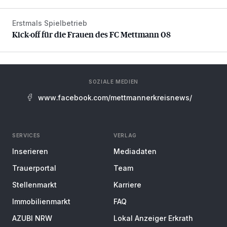
Erstmals Spielbetrieb
Kick-off für die Frauen des FC Mettmann 08
Kick-off für die Frauen des FC Mettmann 08
SOZIALE MEDIEN
www.facebook.com/mettmannerkreisnews/
SERVICES
VERLAG
Inserieren
Mediadaten
Trauerportal
Team
Stellenmarkt
Karriere
Immobilienmarkt
FAQ
AZUBI NRW
Lokal Anzeiger Erkrath