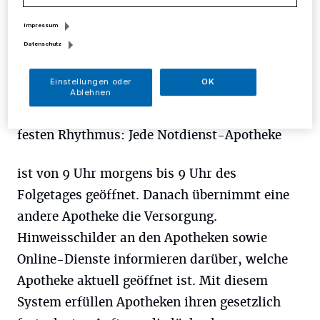
Jahr und rund um die Uhr erreichbar. „Wer
dringend Arzneimittel benötigt, findet diese in
Impressum
Datenschutz
einer diensthabenden Apotheke vor Ort“,
versichert Inge Funke, Pressesprecherin der
Einstellungen oder
OK
Apotheker in Mettmann, Ratingen und Velbert.
Ablehnen
Die Organisation des Notdienstes folgt einem
festen Rhythmus: Jede Notdienst-Apotheke
ist von 9 Uhr morgens bis 9 Uhr des
Folgetages geöffnet. Danach übernimmt eine
andere Apotheke die Versorgung.
Hinweisschilder an den Apotheken sowie
Online-Dienste informieren darüber, welche
Apotheke aktuell geöffnet ist. Mit diesem
System erfüllen Apotheken ihren gesetzlich