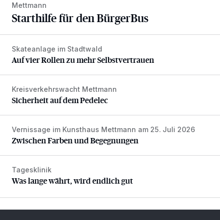
Mettmann
Starthilfe für den BürgerBus
Skateanlage im Stadtwald
Auf vier Rollen zu mehr Selbstvertrauen
Auf vier Rollen zu mehr Selbstvertrauen
Kreisverkehrswacht Mettmann
Sicherheit auf dem Pedelec
Sicherheit auf dem Pedelec
Vernissage im Kunsthaus Mettmann am 25. Juli 2026
Zwischen Farben und Begegnungen
Zwischen Farben und Begegnungen
Tagesklinik
Was lange währt, wird endlich gut
Was lange währt, wird endlich gut