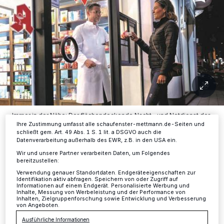
Wir und unsere
-Partner speichern und greifen auf
218
personenbezogene Daten wie Browserdaten oder eindeutige
Kennungen auf Ihrem Gerät zu. Durch Auswahl von OK aktivieren Sie
Tracking-Technologien für die unter „Wir und unsere Partner
verarbeiten Daten, um Ihnen Dienste bereitzustellen“ aufgeführten
Zwecke. Wenn Tracker deaktiviert sind, sind manche Inhalte und
Anzeigen möglicherweise nicht mehr so relevant für Sie. Sie können
dieses Menü jederzeit wieder aufrufen, um Ihre Einstellungen zu
ändern oder Ihre Einwilligung zu widerrufen, indem Sie auf den Link
Einstellungen oder Ablehnen am unteren Rand der Webseite klicken.
Ihre Einstellungen gelten innerhalb unseres Website. Weitere
Informationen finden Sie in unserer Datenschutzerklärung.
Immer in der Nähe: Der flächendeckende Nacht- und Notdienst der
Apotheken.
Ihre Zustimmung umfasst alle schaufenster-mettmann.de-Seiten und
schließt gem. Art. 49 Abs. 1 S. 1 lit. a DSGVO auch die
Foto: ABDA
Datenverarbeitung außerhalb des EWR, z.B. in den USA ein.
Wir und unsere Partner verarbeiten Daten, um Folgendes
bereitzustellen:
Verwendung genauer Standortdaten. Endgeräteeigenschaften zur
Identifikation aktiv abfragen. Speichern von oder Zugriff auf
Informationen auf einem Endgerät. Personalisierte Werbung und
Ü
Inhalte, Messung von Werbeleistung und der Performance von
ber ein flächendeckendes
Inhalten, Zielgruppenforschung sowie Entwicklung und Verbesserung
von Angeboten.
Notdienstsystem sind sie 365 Tage im
Ausführliche Informationen