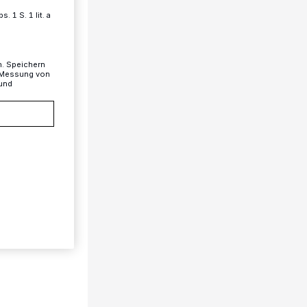
 1 S. 1 lit. a
n. Speichern
, Messung von
 und