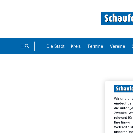
Die Stadt
Kreis
Termine
Vereine
Wir und un
eindeutige 
die unter „
Zwecke. Wen
relevant fü
Ihre Einwil
Webseite kl
unserer Da