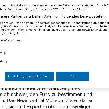
mung umfasst alle schaufenster-mettmann.de-Seiten und schließt gem. Art. 49 Abs.
die Datenverarbeitung außerhalb des EWR, z.B. in den USA ein.
nsere Partner verarbeiten Daten, um Folgendes bereitzustellen:
 Neanderthal Museum
genauer Standortdaten. Endgeräteeigenschaften zur Identifikation aktiv abfrage
griff auf Informationen auf einem Endgerät. Personalisierte Werbung und Inhalte
ung und der Performance von Inhalten, Zielgruppenforschung sowie Entwicklung
ng von Angeboten.
rthal Museum
he Informationen
utachten fossile
m
utz
Einstellungen oder Ablehnen
OK
 Glück und findet tatsächlich ein Objekt
mutknochen oder Steinwerkzeug des
 es oft schwer, den Fund zu bestimmen und
ln. Das Neanderthal Museum bietet daher
eit, sich mit Experten über den jeweiligen