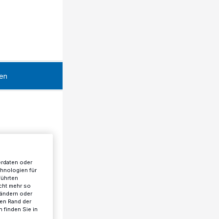
en
erdaten oder
chnologien für
führten
cht mehr so
 ändern oder
ren Rand der
 finden Sie in