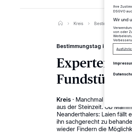
Ihre Zustim
DSGVO auch 
Wir und u
Kreis
Bestimmungstag im
Verwendung 
von oder Zu
Werbeleist
Verbesseru
Bestimmungstag im Neande
Ausführlic
Experten beg
Impressu
Fundstücke
Datensch
Kreis
·
Manchmal hat man das
aus der Steinzeit. Ob Mam
Neanderthalers: Laien fällt
ihn sachgerecht zu behande
wieder Findern die Möglichk