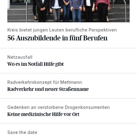
Kreis bietet jungen Leuten berufliche Perspektiven
56 Auszubildende in fünf Berufen
Netzausfall
Wo es im Notfall Hilfe gibt
Wo es im Notfall Hilfe gibt
Radverkehrskonzept für Mettmann
Radverkehr und neuer Straßenname
Radverkehr und neuer Straßenname
Gedenken an verstorbene Drogenkonsumenten
Keine medizinische Hilfe vor Ort
Keine medizinische Hilfe vor Ort
Save the date
Frauenfilmtag im Weltspiegel-Kino: „Nur eine Frau“