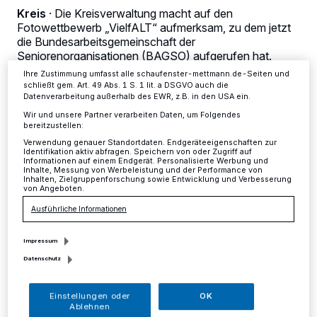
dieses Menü jederzeit wieder aufrufen, um Ihre Einstellungen zu
Kreis
·
Die Kreisverwaltung macht auf den
ändern oder Ihre Einwilligung zu widerrufen, indem Sie auf den Link
Fotowettbewerb „VielfALT“ aufmerksam, zu dem jetzt
Einstellungen oder Ablehnen am unteren Rand der Webseite klicken.
die Bundesarbeitsgemeinschaft der
Ihre Einstellungen gelten innerhalb unseres Website. Weitere
Seniorenorganisationen (BAGSO) aufgerufen hat.
Informationen finden Sie in unserer Datenschutzerklärung.
Gesucht werden Fotografien, die die Vielfalt und
Ihre Zustimmung umfasst alle schaufenster-mettmann.de-Seiten und
Potenziale älterer Menschen in der heutigen
schließt gem. Art. 49 Abs. 1 S. 1 lit. a DSGVO auch die
Gesellschaft dokumentieren und stereotype Altersbilder
Datenverarbeitung außerhalb des EWR, z.B. in den USA ein.
hinterfragen.
Wir und unsere Partner verarbeiten Daten, um Folgendes
bereitzustellen:
Verwendung genauer Standortdaten. Endgeräteeigenschaften zur
Identifikation aktiv abfragen. Speichern von oder Zugriff auf
Informationen auf einem Endgerät. Personalisierte Werbung und
31.01.2023 , 15:00 Uhr
Eine Minute Lesezeit
Inhalte, Messung von Werbeleistung und der Performance von
Inhalten, Zielgruppenforschung sowie Entwicklung und Verbesserung
von Angeboten.
Ausführliche Informationen
Impressum
Datenschutz
Einstellungen oder
OK
Ablehnen