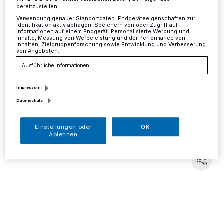
bereitzustellen:
Mettmann
·
Die Verteilung der Gelben Säcke für das
Verwendung genauer Standortdaten. Endgeräteeigenschaften zur
Identifikation aktiv abfragen. Speichern von oder Zugriff auf
Jahr 2017 durch die Firma AWISTA Logistik GmbH ist
Informationen auf einem Endgerät. Personalisierte Werbung und
nun abgeschlossen. Wer dennoch die "gelben
Inhalte, Messung von Werbeleistung und der Performance von
Inhalten, Zielgruppenforschung sowie Entwicklung und Verbesserung
Wertstoffbeutel" bisher nicht bekommen hat, erhält
von Angeboten.
diese noch im Bürgerbüro im Rathaus in der
Ausführliche Informationen
Neanderstraße 85 und auf dem Recyclinghof in der
Hammerstraße 31 jeweils zu den üblichen
Öffnungszeiten.
Impressum
Datenschutz
Einstellungen oder
OK
16.12.2016 , 11:14 Uhr
Eine Minute Lesezeit
Ablehnen