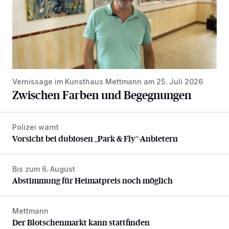
Vernissage im Kunsthaus Mettmann am 25. Juli 2026
Zwischen Farben und Begegnungen
Polizei warnt
Vorsicht bei dubiosen „Park & Fly“-Anbietern
Vorsicht bei dubiosen „Park & Fly“-Anbietern
Bis zum 6. August
Abstimmung für Heimatpreis noch möglich
Abstimmung für Heimatpreis noch möglich
Mettmann
Der Blotschenmarkt kann stattfinden
Der Blotschenmarkt kann stattfinden