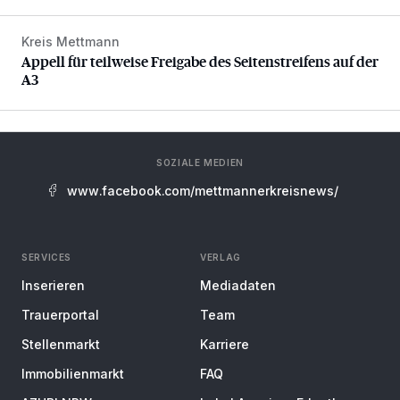
Kreis Mettmann
Appell für teilweise Freigabe des Seitenstreifens auf der A
Appell für teilweise Freigabe des Seitenstreifens auf der
A3
SOZIALE MEDIEN
www.facebook.com/mettmannerkreisnews/
SERVICES
VERLAG
Inserieren
Mediadaten
Trauerportal
Team
Stellenmarkt
Karriere
Immobilienmarkt
FAQ