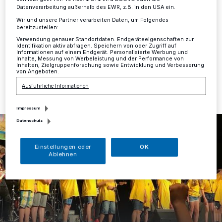
Datenverarbeitung außerhalb des EWR, z.B. in den USA ein.
Mettmann
·
In der Stadthalle Mettmann fand jetzt ein
Wir und unsere Partner verarbeiten Daten, um Folgendes
Konzert für und mit Kindern statt.
bereitzustellen:
Verwendung genauer Standortdaten. Endgeräteeigenschaften zur
Identifikation aktiv abfragen. Speichern von oder Zugriff auf
Informationen auf einem Endgerät. Personalisierte Werbung und
Inhalte, Messung von Werbeleistung und der Performance von
Inhalten, Zielgruppenforschung sowie Entwicklung und Verbesserung
16.07.2018 , 14:40 Uhr
Eine Minute Lesezeit
von Angeboten.
Ausführliche Informationen
Impressum
Datenschutz
Einstellungen oder
OK
Ablehnen