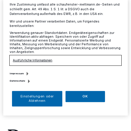
Weihnachten und zum
Ihre Zustimmung umfasst alle schaufenster-mettmann.de-Seiten und
schließt gem. Art. 49 Abs. 1 S. 1 lit. a DSGVO auch die
Jahreswechsel
Datenverarbeitung außerhalb des EWR, z.B. in den USA ein.
Wir und unsere Partner verarbeiten Daten, um Folgendes
bereitzustellen:
Mettmann
·
Die Dienststellen der Stadtverwaltung
Verwendung genauer Standortdaten. Endgeräteeigenschaften zur
bleiben zwischen Weihnachten und Neujahr, vom 27.
Identifikation aktiv abfragen. Speichern von oder Zugriff auf
Informationen auf einem Endgerät. Personalisierte Werbung und
bis einschließlich 29. Dezember, geschlossen. Ab dem
Inhalte, Messung von Werbeleistung und der Performance von
2. Januar sind die städtischen Dienststellen für die
Inhalten, Zielgruppenforschung sowie Entwicklung und Verbesserung
von Angeboten.
Bürgerinnen und Bürger wieder geöffnet.
Ausführliche Informationen
Impressum
01.12.2017 , 14:03 Uhr
Eine Minute Lesezeit
Datenschutz
Einstellungen oder
OK
Ablehnen