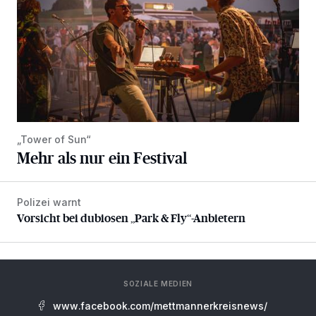
„Tower of Sun“
Mehr als nur ein Festival
Polizei warnt
Vorsicht bei dubiosen „Park & Fly“-Anbietern
Vorsicht bei dubiosen „Park & Fly“-Anbietern
SOZIALE MEDIEN
www.facebook.com/mettmannerkreisnews/