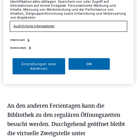
Identifikation aktiv abfragen. Speichern von oder Zugriff auf
Informationen auf einem Endgerät. Personalisierte Werbung und
Inhalte, Messung von Werbeleistung und der Performance von
Mettmann
·
Die Stadtbibliothek Mettmann bleibt
Inhalten, Zielgruppenforschung sowie Entwicklung und Verbesserung
zusätzlich zu den Feiertagen auch am Ostersamstag,
von Angeboten.
31. März, geschlossen.
Ausführliche Informationen
Impressum
Datenschutz
26.03.2018 , 10:37 Uhr
Eine Minute Lesezeit
Einstellungen oder
OK
Ablehnen
An den anderen Ferientagen kann die
Bibliothek zu den regulären Öffnungszeiten
besucht werden. Durchgehend geöffnet bleibt
die virtuelle Zweigstelle unter