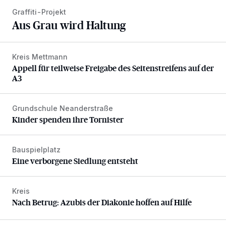
Graffiti-Projekt
Aus Grau wird Haltung
Kreis Mettmann
Appell für teilweise Freigabe des Seitenstreifens auf der A
Appell für teilweise Freigabe des Seitenstreifens auf der
A3
Grundschule Neanderstraße
Kinder spenden ihre Tornister
Kinder spenden ihre Tornister
Bauspielplatz
Eine verborgene Siedlung entsteht
Eine verborgene Siedlung entsteht
Kreis
Nach Betrug: Azubis der Diakonie hoffen auf Hilfe
Nach Betrug: Azubis der Diakonie hoffen auf Hilfe