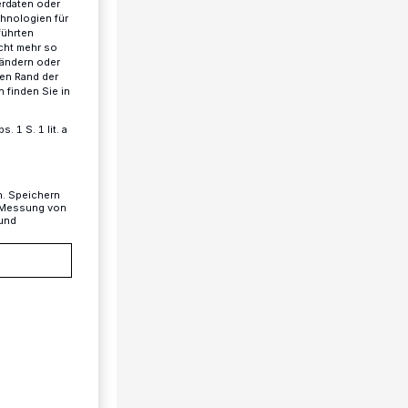
erdaten oder
chnologien für
führten
cht mehr so
 ändern oder
ren Rand der
 finden Sie in
 1 S. 1 lit. a
n. Speichern
, Messung von
 und