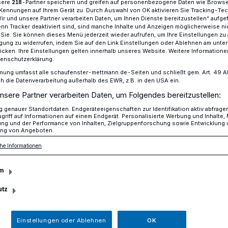
sere
-Partner speichern und greifen auf personenbezogene Daten wie Brows
218
Kennungen auf Ihrem Gerät zu. Durch Auswahl von OK aktivieren Sie Tracking-Te
Wir und unsere Partner verarbeiten Daten, um Ihnen Dienste bereitzustellen“ aufge
n Tracker deaktiviert sind, sind manche Inhalte und Anzeigen möglicherweise ni
r Sie. Sie können dieses Menü jederzeit wieder aufrufen, um Ihre Einstellungen zu
egelung in der Innenstadt
ligung zu widerrufen, indem Sie auf den Link Einstellungen oder Ablehnen am unte
icken. Ihre Einstellungen gelten innerhalb unseres Website. Weitere Informationen
tenschutzerklärung.
mung umfasst alle schaufenster-mettmann.de-Seiten und schließt gem. Art. 49 Abs.
die Datenverarbeitung außerhalb des EWR, z.B. in den USA ein.
rsregelung in der
nsere Partner verarbeiten Daten, um Folgendes bereitzustellen:
genauer Standortdaten. Endgeräteeigenschaften zur Identifikation aktiv abfrage
griff auf Informationen auf einem Endgerät. Personalisierte Werbung und Inhalte
ung und der Performance von Inhalten, Zielgruppenforschung sowie Entwicklung
ng von Angeboten.
he Informationen
baustelle zur Umgestaltung der Breite
m
op-Straße hat den Mitarbeitern der
rgen bereitet."
utz
Einstellungen oder Ablehnen
OK