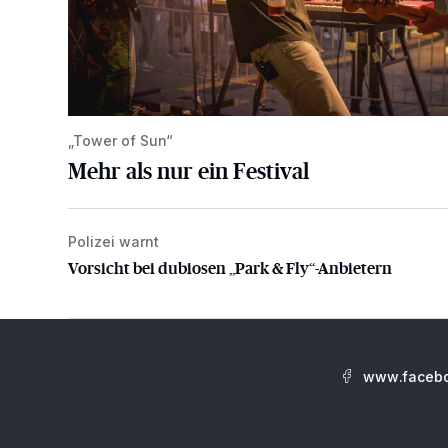
„Tower of Sun“
Mehr als nur ein Festival
Polizei warnt
Vorsicht bei dubiosen „Park & Fly“-Anbietern
Vorsicht bei dubiosen „Park & Fly“-Anbietern
www.facebo