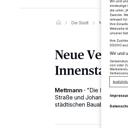
Wir und un
eindeutige 
die unter „
Zwecke. Wen
relevant fü
Die Stadt
Neue Verkehrsr
Ihre Einwil
Webseite kl
unserer Da
Ihre Zustim
DSGVO auch 
Neue Verkeh
Wir und u
Verwendung 
Innenstadt
von oder Zu
Werbeleist
Verbesseru
Ausführlic
Mettmann
·
"Die Innenstadt
Impressu
Straße und Johannes-Flintr
städtischen Bauabteilung So
Datensch