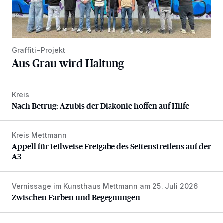
Graffiti-Projekt
Aus Grau wird Haltung
Kreis
Nach Betrug: Azubis der Diakonie hoffen auf Hilfe
Nach Betrug: Azubis der Diakonie hoffen auf Hilfe
Kreis Mettmann
Appell für teilweise Freigabe des Seitenstreifens auf der A
Appell für teilweise Freigabe des Seitenstreifens auf der
A3
Vernissage im Kunsthaus Mettmann am 25. Juli 2026
Zwischen Farben und Begegnungen
Zwischen Farben und Begegnungen