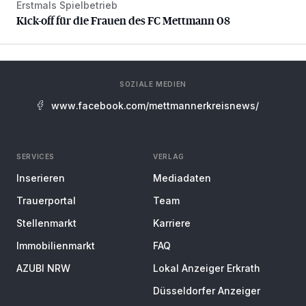
Erstmals Spielbetrieb
Kick-off für die Frauen des FC Mettmann 08
Kick-off für die Frauen des FC Mettmann 08
SOZIALE MEDIEN
www.facebook.com/mettmannerkreisnews/
SERVICES
VERLAG
Inserieren
Mediadaten
Trauerportal
Team
Stellenmarkt
Karriere
Immobilienmarkt
FAQ
AZUBI NRW
Lokal Anzeiger Erkrath
Düsseldorfer Anzeiger