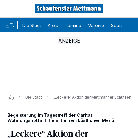
Die Stadt
Kreis
Termine
Vereine
Sport
Karr
Die Stadt
„Leckere“ Aktion der Mettmanner Schützen
Begeisterung im Tagestreff der Caritas
Wohnungsnotfallhilfe mit einem köstlichen Menü
„Leckere“ Aktion der
Wir und unsere
-Partner speichern und greifen auf
218
personenbezogene Daten wie Browserdaten oder eindeutige