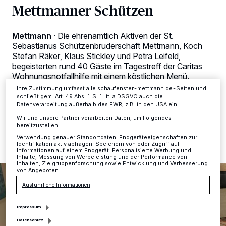
Kennungen auf Ihrem Gerät zu. Durch Auswahl von OK aktivieren Sie
Mettmanner Schützen
Tracking-Technologien für die unter „Wir und unsere Partner
verarbeiten Daten, um Ihnen Dienste bereitzustellen“ aufgeführten
Zwecke. Wenn Tracker deaktiviert sind, sind manche Inhalte und
Mettmann
·
Die ehrenamtlich Aktiven der St.
Anzeigen möglicherweise nicht mehr so relevant für Sie. Sie können
dieses Menü jederzeit wieder aufrufen, um Ihre Einstellungen zu
Sebastianus Schützenbruderschaft Mettmann, Koch
ändern oder Ihre Einwilligung zu widerrufen, indem Sie auf den Link
Stefan Räker, Klaus Stickley und Petra Leifeld,
Einstellungen oder Ablehnen am unteren Rand der Webseite klicken.
begeisterten rund 40 Gäste im Tagestreff der Caritas
Ihre Einstellungen gelten innerhalb unseres Website. Weitere
Wohnungsnotfallhilfe mit einem köstlichen Menü.
Informationen finden Sie in unserer Datenschutzerklärung.
Ihre Zustimmung umfasst alle schaufenster-mettmann.de-Seiten und
schließt gem. Art. 49 Abs. 1 S. 1 lit. a DSGVO auch die
Datenverarbeitung außerhalb des EWR, z.B. in den USA ein.
03.04.2025 , 13:15 Uhr
Eine Minute Lesezeit
Wir und unsere Partner verarbeiten Daten, um Folgendes
bereitzustellen:
Verwendung genauer Standortdaten. Endgeräteeigenschaften zur
Identifikation aktiv abfragen. Speichern von oder Zugriff auf
Informationen auf einem Endgerät. Personalisierte Werbung und
Inhalte, Messung von Werbeleistung und der Performance von
Inhalten, Zielgruppenforschung sowie Entwicklung und Verbesserung
von Angeboten.
Ausführliche Informationen
Impressum
Datenschutz