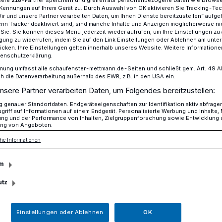
Kennungen auf Ihrem Gerät zu. Durch Auswahl von OK aktivieren Sie Tracking-Te
Wir und unsere Partner verarbeiten Daten, um Ihnen Dienste bereitzustellen“ aufge
n Tracker deaktiviert sind, sind manche Inhalte und Anzeigen möglicherweise ni
r Sie. Sie können dieses Menü jederzeit wieder aufrufen, um Ihre Einstellungen zu
e!
ligung zu widerrufen, indem Sie auf den Link Einstellungen oder Ablehnen am unte
icken. Ihre Einstellungen gelten innerhalb unseres Website. Weitere Informationen
tenschutzerklärung.
mung umfasst alle schaufenster-mettmann.de-Seiten und schließt gem. Art. 49 Abs.
die Datenverarbeitung außerhalb des EWR, z.B. in den USA ein.
hule!
nsere Partner verarbeiten Daten, um Folgendes bereitzustellen:
genauer Standortdaten. Endgeräteeigenschaften zur Identifikation aktiv abfrage
griff auf Informationen auf einem Endgerät. Personalisierte Werbung und Inhalte
ung und der Performance von Inhalten, Zielgruppenforschung sowie Entwicklung
ng von Angeboten.
inen Alltagsprobleme in Form von Unlust
he Informationen
m
utz
sezeit
Einstellungen oder Ablehnen
OK