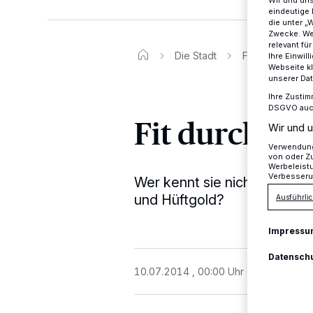
eindeutige 
die unter „
Zwecke. Wen
relevant fü
Die Stadt
Fit durch Schul
Ihre Einwil
Webseite kl
unserer Da
Ihre Zustim
DSGVO auch 
Fit durch Sc
Wir und u
Verwendung 
von oder Zu
Werbeleist
Verbesseru
Wer kennt sie nicht, die kle
und Hüftgold?
Ausführlic
Impressu
Datensch
10.07.2014 , 00:00 Uhr
2 Minuten Le