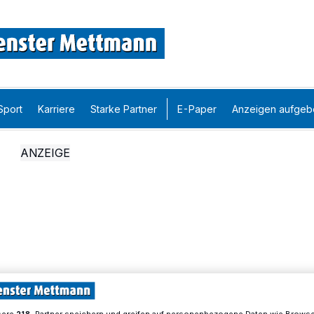
Sport
Karriere
Starke Partner
E-Paper
Anzeigen aufgeb
sere
-Partner speichern und greifen auf personenbezogene Daten wie Brows
218