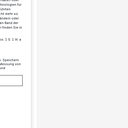
chnologien für
führten
cht mehr so
 ändern oder
ren Rand der
 finden Sie in
 1 S. 1 lit. a
n. Speichern
, Messung von
 und