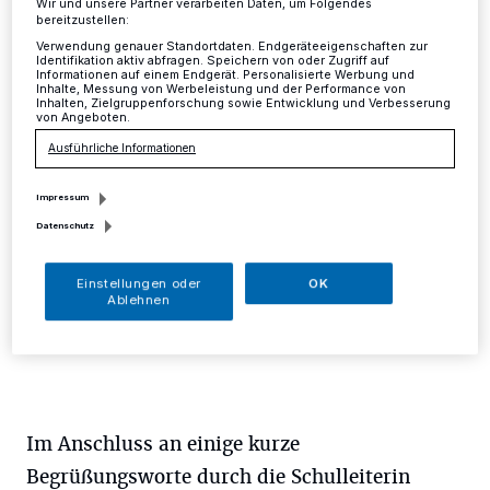
Wir und unsere Partner verarbeiten Daten, um Folgendes
bereitzustellen:
Mettmann
·
Einen perfekten Schulstart erlebten gestern
Verwendung genauer Standortdaten. Endgeräteeigenschaften zur
die I-Dötzchen der Städtischen Katholischen
Identifikation aktiv abfragen. Speichern von oder Zugriff auf
Informationen auf einem Endgerät. Personalisierte Werbung und
Grundschule. Nach einem Einschulungsgottesdienst in
Inhalte, Messung von Werbeleistung und der Performance von
der Kirche Sankt Lambertus ging es in wenigen
Inhalten, Zielgruppenforschung sowie Entwicklung und Verbesserung
von Angeboten.
Schritten auf den durch die Garten-AG liebevoll
gestalteten Schulhof.
Ausführliche Informationen
Impressum
Datenschutz
26.08.2016 , 15:59 Uhr
Eine Minute Lesezeit
Einstellungen oder
OK
Ablehnen
Im Anschluss an einige kurze
Begrüßungsworte durch die Schulleiterin