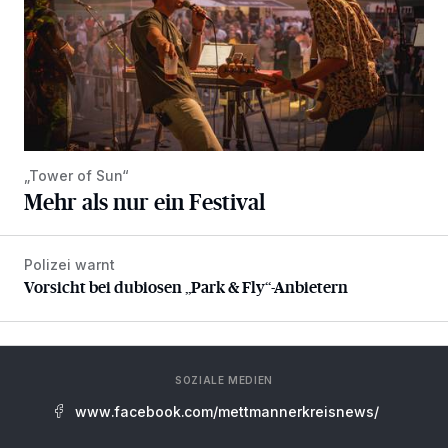
„Tower of Sun“
Mehr als nur ein Festival
Polizei warnt
Vorsicht bei dubiosen „Park & Fly“-Anbietern
Vorsicht bei dubiosen „Park & Fly“-Anbietern
SOZIALE MEDIEN
www.facebook.com/mettmannerkreisnews/