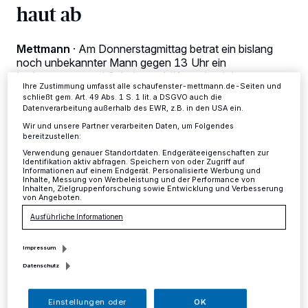
Zwecke. Wenn Tracker deaktiviert sind, sind manche Inhalte und
haut ab
Anzeigen möglicherweise nicht mehr so relevant für Sie. Sie können
dieses Menü jederzeit wieder aufrufen, um Ihre Einstellungen zu
ändern oder Ihre Einwilligung zu widerrufen, indem Sie auf den Link
Einstellungen oder Ablehnen am unteren Rand der Webseite klicken.
Mettmann
·
Am Donnerstagmittag betrat ein bislang
Ihre Einstellungen gelten innerhalb unseres Website. Weitere
noch unbekannter Mann gegen 13 Uhr ein
Informationen finden Sie in unserer Datenschutzerklärung.
Lederwaren- und Schuhgeschäft an der Johannes-
Ihre Zustimmung umfasst alle schaufenster-mettmann.de-Seiten und
Flintrop-Straße in Mettmann.
schließt gem. Art. 49 Abs. 1 S. 1 lit. a DSGVO auch die
Datenverarbeitung außerhalb des EWR, z.B. in den USA ein.
Wir und unsere Partner verarbeiten Daten, um Folgendes
bereitzustellen:
29.12.2017 , 10:06 Uhr
Eine Minute Lesezeit
Verwendung genauer Standortdaten. Endgeräteeigenschaften zur
Identifikation aktiv abfragen. Speichern von oder Zugriff auf
Informationen auf einem Endgerät. Personalisierte Werbung und
Inhalte, Messung von Werbeleistung und der Performance von
Inhalten, Zielgruppenforschung sowie Entwicklung und Verbesserung
von Angeboten.
Ausführliche Informationen
Impressum
D
Datenschutz
er Mann bewegte sich frei in den
Geschäftsräumen und probierte dabei
Einstellungen oder
OK