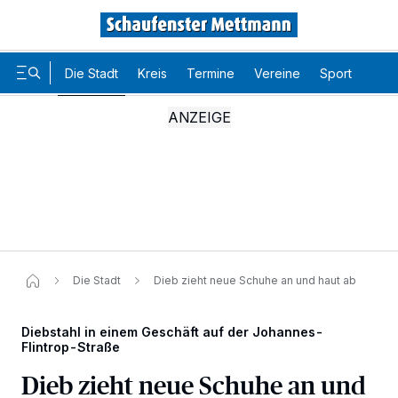
Die Stadt
Kreis
Termine
Vereine
Sport
Karr
Die Stadt
Dieb zieht neue Schuhe an und haut ab
Wir und unsere
-Partner speichern und greifen auf
Diebstahl in einem Geschäft auf der Johannes-
218
personenbezogene Daten wie Browserdaten oder eindeutige
Flintrop-Straße
Kennungen auf Ihrem Gerät zu. Durch Auswahl von OK aktivieren Sie
Tracking-Technologien für die unter „Wir und unsere Partner
Dieb zieht neue Schuhe an und
verarbeiten Daten, um Ihnen Dienste bereitzustellen“ aufgeführten