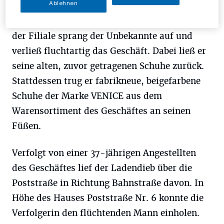
Ablehnen
diverse Schuhmodelle an. Plötzlich und
vollkommen unerwartet für die Angestellten
der Filiale sprang der Unbekannte auf und
verließ fluchtartig das Geschäft. Dabei ließ er
seine alten, zuvor getragenen Schuhe zurück.
Stattdessen trug er fabrikneue, beigefarbene
Schuhe der Marke VENICE aus dem
Warensortiment des Geschäftes an seinen
Füßen.
Verfolgt von einer 37-jährigen Angestellten
des Geschäftes lief der Ladendieb über die
Poststraße in Richtung Bahnstraße davon. In
Höhe des Hauses Poststraße Nr. 6 konnte die
Verfolgerin den flüchtenden Mann einholen.