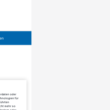
en
erdaten oder
chnologien für
führten
cht mehr so