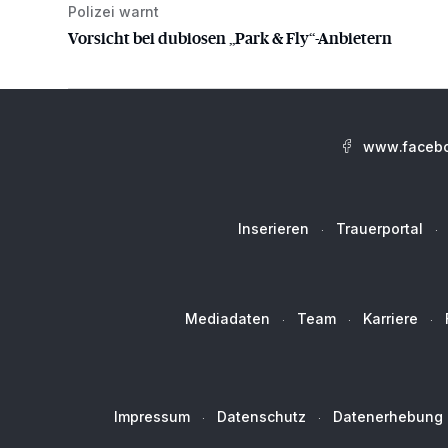
Polizei warnt
Vorsicht bei dubiosen „Park & Fly“-Anbietern
Vorsicht bei dubiosen „Park & Fly“-Anbietern
www.facebo
Inserieren
Trauerportal
Mediadaten
Team
Karriere
Impressum
Datenschutz
Datenerhebung