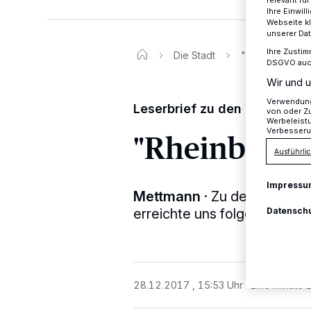
relevant fü
Ihre Einwil
Webseite kl
unserer Da
Ihre Zustim
Die Stadt
"Rheinbahnbus
DSGVO auch 
Wir und u
Verwendung 
Leserbrief zu den Bänken auf
von oder Zu
Werbeleist
Verbesseru
"Rheinbahnb
Ausführlic
Impressu
Mettmann
·
Zu den aufgeste
erreichte uns folgende Leser
Datensch
28.12.2017 , 15:53 Uhr
Eine Minute 