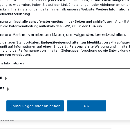
r Sie. Sie können dieses Menü jederzeit wieder aufrufen, um Ihre Einstellungen zu
ligung zu widerrufen, indem Sie auf den Link Einstellungen oder Ablehnen am unte
icken. Ihre Einstellungen gelten innerhalb unseres Website. Weitere Informationen
tenschutzerklärung.
mung umfasst alle schaufenster-mettmann.de-Seiten und schließt gem. Art. 49 Abs.
se gucken?"
die Datenverarbeitung außerhalb des EWR, z.B. in den USA ein.
nsere Partner verarbeiten Daten, um Folgendes bereitzustellen:
genauer Standortdaten. Endgeräteeigenschaften zur Identifikation aktiv abfrage
 der Breite Straße
griff auf Informationen auf einem Endgerät. Personalisierte Werbung und Inhalte
ung und der Performance von Inhalten, Zielgruppenforschung sowie Entwicklung
ng von Angeboten.
usse gucken?"
he Informationen
m
llten Bänken auf der Breite Straße
zuschrift.
utz
Einstellungen oder Ablehnen
OK
Lesezeit