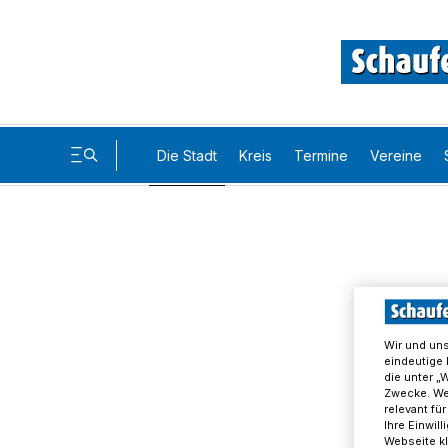
Die Stadt
Kreis
Termine
Vereine
Wir und un
eindeutige 
die unter „
Zwecke. Wen
relevant fü
Ihre Einwil
Webseite kl