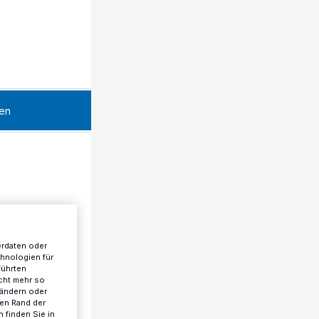
en
erdaten oder
chnologien für
führten
cht mehr so
 ändern oder
ren Rand der
 finden Sie in