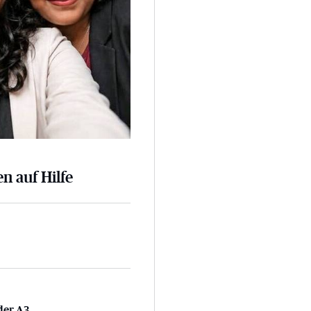
n auf Hilfe
 der A3
der A3