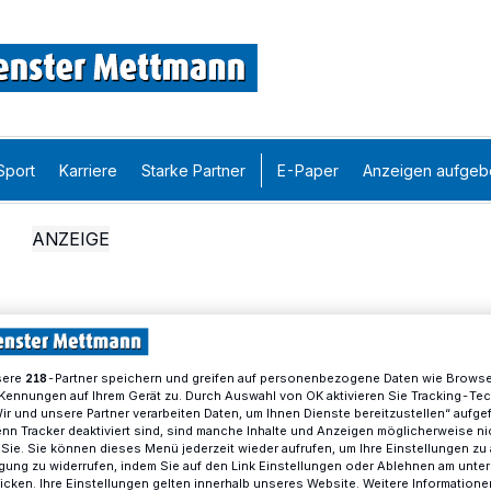
Sport
Karriere
Starke Partner
E-Paper
Anzeigen aufgeb
sere
-Partner speichern und greifen auf personenbezogene Daten wie Brows
218
Kennungen auf Ihrem Gerät zu. Durch Auswahl von OK aktivieren Sie Tracking-Te
Wir und unsere Partner verarbeiten Daten, um Ihnen Dienste bereitzustellen“ aufge
n Tracker deaktiviert sind, sind manche Inhalte und Anzeigen möglicherweise ni
r Sie. Sie können dieses Menü jederzeit wieder aufrufen, um Ihre Einstellungen zu
ligung zu widerrufen, indem Sie auf den Link Einstellungen oder Ablehnen am unte
icken. Ihre Einstellungen gelten innerhalb unseres Website. Weitere Informationen