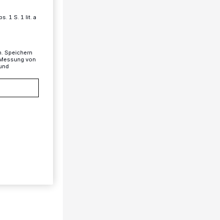
 1 S. 1 lit. a
n. Speichern
, Messung von
 und