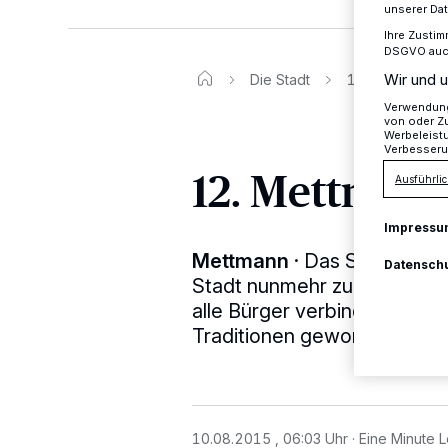
unserer Da
Ihre Zustim
DSGVO auch 
Wir und u
Die Stadt
12. Mettmanne
Verwendung 
von oder Zu
Werbeleist
Verbesseru
12. Mettmann
Ausführlic
Impressu
Mettmann
·
Das Stadtgebet
Datensch
Stadt nunmehr zum 12. Male 
alle Bürger verbindenden Be
Traditionen geworden.
10.08.2015 , 06:03 Uhr
Eine Minute L