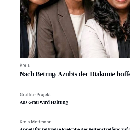
Kreis
Nach Betrug: Azubis der Diakonie hoffe
Graffiti-Projekt
Aus Grau wird Haltung
Aus Grau wird Haltung
Kreis Mettmann
Appell für teilweise Freigabe des Seitenstreifens auf
Appell für teilweise Freigabe des Seitenstreifens auf 