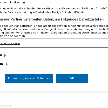
tenschutzerklärung.
mung umfasst alle schaufenster-mettmann.de-Seiten und schließt gem. Art. 49 Abs.
die Datenverarbeitung außerhalb des EWR, z.B. in den USA ein.
nsere Partner verarbeiten Daten, um Folgendes bereitzustellen:
r Stadtgebet
genauer Standortdaten. Endgeräteeigenschaften zur Identifikation aktiv abfrage
griff auf Informationen auf einem Endgerät. Personalisierte Werbung und Inhalte
ung und der Performance von Inhalten, Zielgruppenforschung sowie Entwicklung
ng von Angeboten.
er Stadtgebet
he Informationen
m
 im Rahmen des Heimatfestes, das die
utz
veranstaltet, ist inzwischen zum festen,
standteil der vielfältigen Mettmanner
Einstellungen oder Ablehnen
OK
esezeit