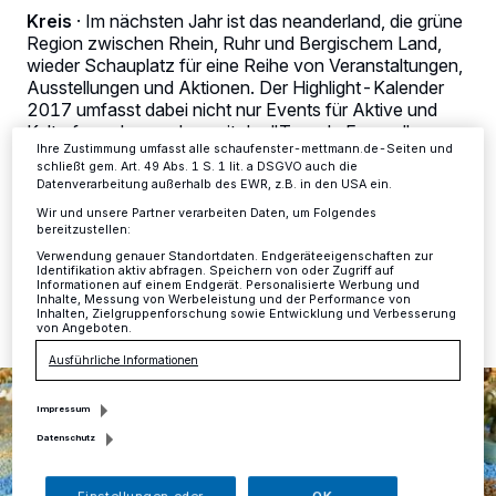
Zwecke. Wenn Tracker deaktiviert sind, sind manche Inhalte und
Kreis
·
Im nächsten Jahr ist das neanderland, die grüne
Anzeigen möglicherweise nicht mehr so relevant für Sie. Sie können
Region zwischen Rhein, Ruhr und Bergischem Land,
dieses Menü jederzeit wieder aufrufen, um Ihre Einstellungen zu
wieder Schauplatz für eine Reihe von Veranstaltungen,
ändern oder Ihre Einwilligung zu widerrufen, indem Sie auf den Link
Ausstellungen und Aktionen. Der Highlight-Kalender
Einstellungen oder Ablehnen am unteren Rand der Webseite klicken.
Ihre Einstellungen gelten innerhalb unseres Website. Weitere
2017 umfasst dabei nicht nur Events für Aktive und
Informationen finden Sie in unserer Datenschutzerklärung.
Kulturfreunde, sondern mit der "Tour de France"-
Ihre Zustimmung umfasst alle schaufenster-mettmann.de-Seiten und
Etappe auch einen internationalen Leckerbissen für
schließt gem. Art. 49 Abs. 1 S. 1 lit. a DSGVO auch die
Sportbegeisterte.
Datenverarbeitung außerhalb des EWR, z.B. in den USA ein.
Wir und unsere Partner verarbeiten Daten, um Folgendes
bereitzustellen:
Verwendung genauer Standortdaten. Endgeräteeigenschaften zur
28.12.2016 , 11:25 Uhr
2 Minuten Lesezeit
Identifikation aktiv abfragen. Speichern von oder Zugriff auf
Informationen auf einem Endgerät. Personalisierte Werbung und
Inhalte, Messung von Werbeleistung und der Performance von
Inhalten, Zielgruppenforschung sowie Entwicklung und Verbesserung
von Angeboten.
Ausführliche Informationen
Impressum
Datenschutz