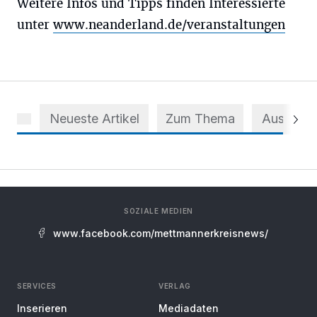
Weitere Infos und Tipps finden Interessierte
unter
www.neanderland.de/veranstaltungen
Neueste Artikel
Zum Thema
Aus dem 
SOZIALE MEDIEN
www.facebook.com/mettmannerkreisnews/
SERVICES
VERLAG
Inserieren
Mediadaten