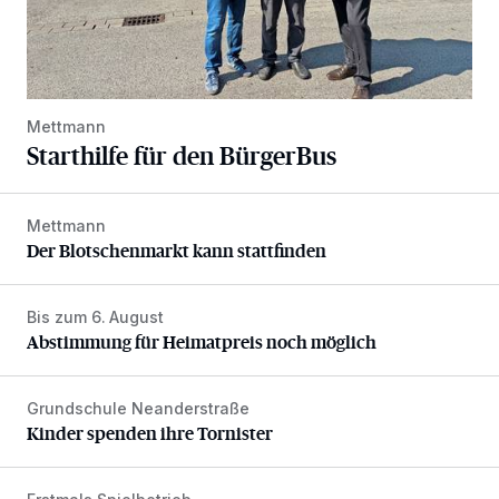
Mettmann
Starthilfe für den BürgerBus
Mettmann
Der Blotschenmarkt kann stattfinden
Der Blotschenmarkt kann stattfinden
Bis zum 6. August
Abstimmung für Heimatpreis noch möglich
Abstimmung für Heimatpreis noch möglich
Grundschule Neanderstraße
Kinder spenden ihre Tornister
Kinder spenden ihre Tornister