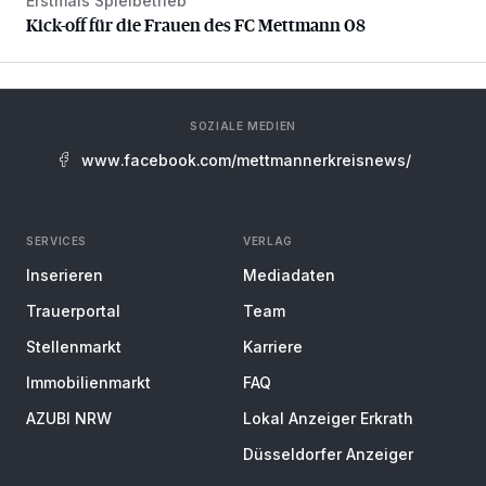
Erstmals Spielbetrieb
Kick-off für die Frauen des FC Mettmann 08
Kick-off für die Frauen des FC Mettmann 08
SOZIALE MEDIEN
www.facebook.com/mettmannerkreisnews/
SERVICES
VERLAG
Inserieren
Mediadaten
Trauerportal
Team
Stellenmarkt
Karriere
Immobilienmarkt
FAQ
AZUBI NRW
Lokal Anzeiger Erkrath
Düsseldorfer Anzeiger