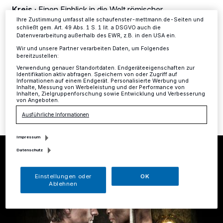
Informationen finden Sie in unserer Datenschutzerklärung.
Kreis
·
Einen Einblick in die Welt römischer
Kampfarenen und ihrer Helden gibt die neue
Ihre Zustimmung umfasst alle schaufenster-mettmann.de-Seiten und
Sonderausstellung „Gladiatoren – Helden der Arena“ im
schließt gem. Art. 49 Abs. 1 S. 1 lit. a DSGVO auch die
Datenverarbeitung außerhalb des EWR, z.B. in den USA ein.
Neanderthal Museum, die ab Samstag, 16. November,
für Besucher geöffnet ist.
Wir und unsere Partner verarbeiten Daten, um Folgendes
bereitzustellen:
Verwendung genauer Standortdaten. Endgeräteeigenschaften zur
Identifikation aktiv abfragen. Speichern von oder Zugriff auf
Informationen auf einem Endgerät. Personalisierte Werbung und
Inhalte, Messung von Werbeleistung und der Performance von
20.09.2019 , 14:53 Uhr
Eine Minute Lesezeit
Inhalten, Zielgruppenforschung sowie Entwicklung und Verbesserung
von Angeboten.
Ausführliche Informationen
Impressum
Datenschutz
Einstellungen oder
OK
Ablehnen