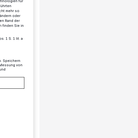
chnologien für
führten
cht mehr so
 ändern oder
ren Rand der
 finden Sie in
 1 S. 1 lit. a
n. Speichern
, Messung von
 und