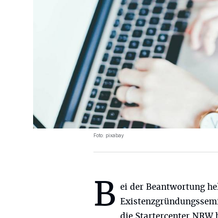
Foto: pixabay
B
ei der Beantwortung he
Existenzgründungssemi
die Startercenter NRW 