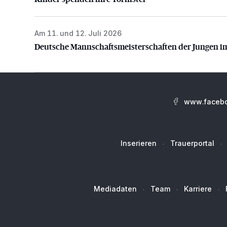
Am 11. und 12. Juli 2026
Deutsche Mannschaftsmeisterschaften der Jungen i
Deutsche Mannschaftsmeisterschaften der Jungen i
www.facebo
Inserieren
Trauerportal
Mediadaten
Team
Karriere