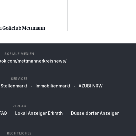
m Golfclub Mettmann
m Golfclub Mettmann
SOZIALE MEDIEN
ok.com/mettmannerkreisnews/
SERVICES
Stellenmarkt
Immobilienmarkt
AZUBI NRW
VERLAG
FAQ
Lokal Anzeiger Erkrath
Düsseldorfer Anzeiger
RECHTLICHES