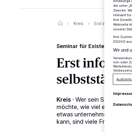
eindeutige 
die unter „
Zwecke. Wen
relevant fü
Ihre Einwil
Kreis
Erst informieren, 
Webseite kl
unserer Da
Ihre Zustim
DSGVO auch 
Seminar für Existenzgründer
Wir und u
Erst informi
Verwendung 
von oder Zu
Werbeleist
Verbesseru
selbstständ
Ausführlic
Impressu
Kreis
·
Wer sein Schicksal 
Datensch
möchte, wie viel er verdient
etwas unternehmen. Doch b
kann, sind viele Fragen zu k