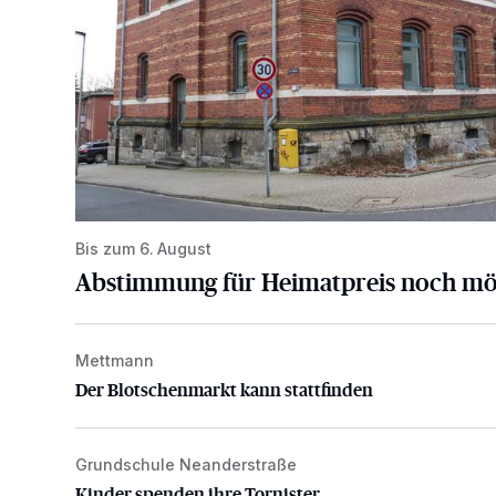
Bis zum 6. August
Abstimmung für Heimatpreis noch mö
Mettmann
Der Blotschenmarkt kann stattfinden
Der Blotschenmarkt kann stattfinden
Grundschule Neanderstraße
Kinder spenden ihre Tornister
Kinder spenden ihre Tornister