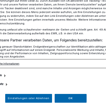
Kennungen auf Ihrem Gerät zu. Durch Auswahl von OK aktivieren Sie Tracking-Te
Wir und unsere Partner verarbeiten Daten, um Ihnen Dienste bereitzustellen“ aufge
n Tracker deaktiviert sind, sind manche Inhalte und Anzeigen möglicherweise ni
r Sie. Sie können dieses Menü jederzeit wieder aufrufen, um Ihre Einstellungen zu
ligung zu widerrufen, indem Sie auf den Link Einstellungen oder Ablehnen am unte
dann selbstständig machen
icken. Ihre Einstellungen gelten innerhalb unseres Website. Weitere Informationen
tenschutzerklärung.
mung umfasst alle schaufenster-mettmann.de-Seiten und schließt gem. Art. 49 Abs.
die Datenverarbeitung außerhalb des EWR, z.B. in den USA ein.
nsere Partner verarbeiten Daten, um Folgendes bereitzustellen:
eren, dann
genauer Standortdaten. Endgeräteeigenschaften zur Identifikation aktiv abfrage
griff auf Informationen auf einem Endgerät. Personalisierte Werbung und Inhalte
ung und der Performance von Inhalten, Zielgruppenforschung sowie Entwicklung
ng von Angeboten.
ig machen
he Informationen
m
in die Hand nehmen und selbst bestimmen
utz
, wann und wo er arbeitet, der sollte
evor die eigene Firma gegründet werden
lären.
Einstellungen oder Ablehnen
OK