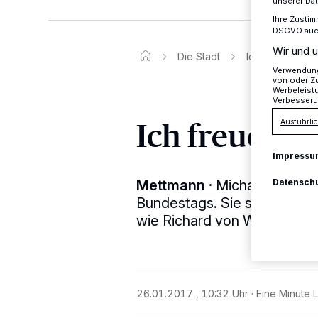
unserer Da
Ihre Zustim
DSGVO auch 
Wir und u
Die Stadt
Ich freue mich 
Verwendung 
von oder Zu
Werbeleist
Verbesseru
Ich freue mi
Ausführlic
Impressu
Datensch
Mettmann
·
Michaela Noll i
Bundestags. Sie steht dami
wie Richard von Weizsäcker,
26.01.2017 , 10:32 Uhr
Eine Minute 