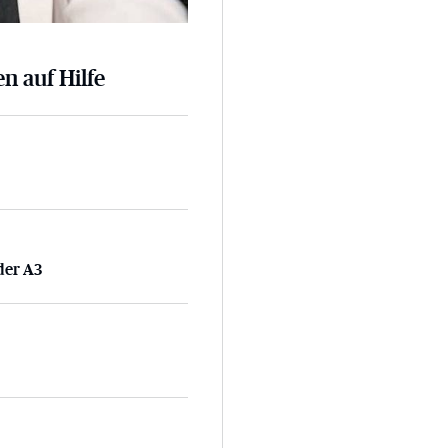
n auf Hilfe
 der A3
der A3