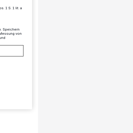
 1 S. 1 lit. a
n. Speichern
, Messung von
 und