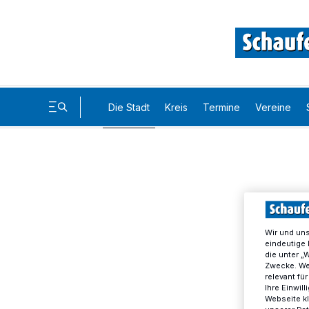
Die Stadt
Kreis
Termine
Vereine
Wir und un
eindeutige 
die unter „
Zwecke. Wen
relevant fü
Ihre Einwil
Webseite kl