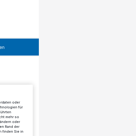
en
erdaten oder
chnologien für
führten
cht mehr so
 ändern oder
ren Rand der
 finden Sie in