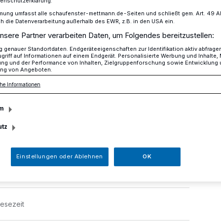
tenschutzerklärung.
mung umfasst alle schaufenster-mettmann.de-Seiten und schließt gem. Art. 49 Abs.
die Datenverarbeitung außerhalb des EWR, z.B. in den USA ein.
nsere Partner verarbeiten Daten, um Folgendes bereitzustellen:
für Michaela Noll
genauer Standortdaten. Endgeräteeigenschaften zur Identifikation aktiv abfrage
griff auf Informationen auf einem Endgerät. Personalisierte Werbung und Inhalte
ung und der Performance von Inhalten, Zielgruppenforschung sowie Entwicklung
ng von Angeboten.
ch für Michaela Noll
he Informationen
m
utz
st neue Vizepräsidentin des Deutschen
t in einer Reihe mit so prominenten Namen
 Antje Vollmer oder Peter Hintze.
Einstellungen oder Ablehnen
OK
Lesezeit