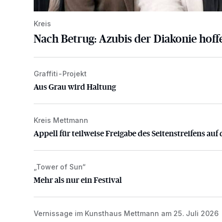
Kreis
Nach Betrug: Azubis der Diakonie hoffe
Graffiti-Projekt
Aus Grau wird Haltung
Aus Grau wird Haltung
Kreis Mettmann
Appell für teilweise Freigabe des Seitenstreifens auf
Appell für teilweise Freigabe des Seitenstreifens auf 
„Tower of Sun“
Mehr als nur ein Festival
Mehr als nur ein Festival
Vernissage im Kunsthaus Mettmann am 25. Juli 2026
Zwischen Farben und Begegnungen