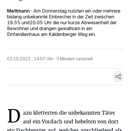
Mettmann
·
Am Donnerstag nutzten ein oder mehrere
bislang unbekannte Einbrecher in der Zeit zwischen
19.35 und20.05 Uhr die nur kurze Abwesenheit der
Bewohner und drangen gewaltsam in ein
Einfamilienhaus am Kaldenberger Weg ein.
02.10.2015 , 14:07 Uhr
3 Minuten Lesezeit
Wir und unsere
-Partner speichern und greifen auf
218
personenbezogene Daten wie Browserdaten oder eindeutige
Kennungen auf Ihrem Gerät zu. Durch Auswahl von OK aktivieren Sie
Tracking-Technologien für die unter „Wir und unsere Partner
verarbeiten Daten, um Ihnen Dienste bereitzustellen“ aufgeführten
D
Zwecke. Wenn Tracker deaktiviert sind, sind manche Inhalte und
azu kletterten die unbekannten Täter
Anzeigen möglicherweise nicht mehr so relevant für Sie. Sie können
dieses Menü jederzeit wieder aufrufen, um Ihre Einstellungen zu
auf ein Vordach und hebelten von dort
ändern oder Ihre Einwilligung zu widerrufen, indem Sie auf den Link
ein Dachfenster auf, welches anschließend als
Einstellungen oder Ablehnen am unteren Rand der Webseite klicken.