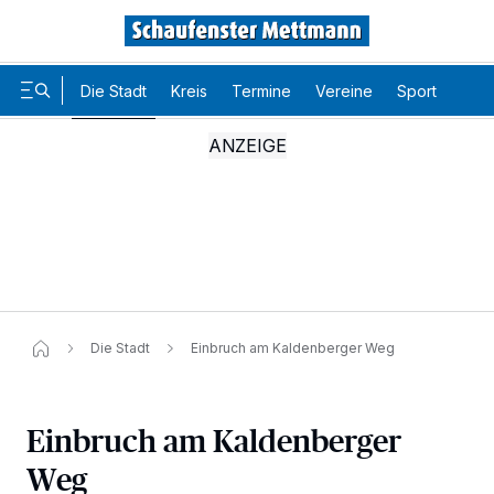
Die Stadt
Kreis
Termine
Vereine
Sport
Karr
Die Stadt
Einbruch am Kaldenberger Weg
Einbruch am Kaldenberger
Weg