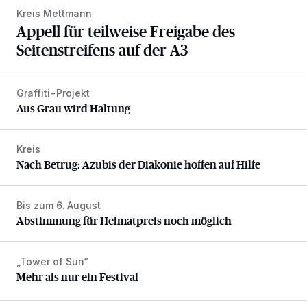
Kreis Mettmann
Appell für teilweise Freigabe des
Seitenstreifens auf der A3
Graffiti-Projekt
Aus Grau wird Haltung
Aus Grau wird Haltung
Kreis
Nach Betrug: Azubis der Diakonie hoffen auf Hilfe
Nach Betrug: Azubis der Diakonie hoffen auf Hilfe
Bis zum 6. August
Abstimmung für Heimatpreis noch möglich
Abstimmung für Heimatpreis noch möglich
„Tower of Sun“
Mehr als nur ein Festival
Mehr als nur ein Festival