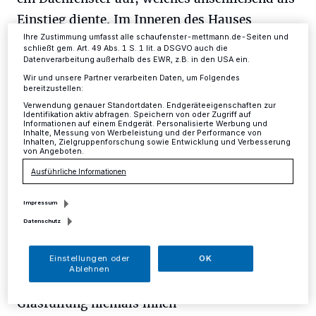
Ihre Einstellungen gelten innerhalb unseres Website. Weitere
Einstieg diente. Im Inneren des Hauses
Informationen finden Sie in unserer Datenschutzerklärung.
Ihre Zustimmung umfasst alle schaufenster-mettmann.de-Seiten und
durchsuchten er oder sie sämtliche Räume.
schließt gem. Art. 49 Abs. 1 S. 1 lit. a DSGVO auch die
Angaben zu entwendeten Gegenständen und
Datenverarbeitung außerhalb des EWR, z.B. in den USA ein.
Wir und unsere Partner verarbeiten Daten, um Folgendes
Werten liegen noch nicht vor. Sachdienliche
bereitzustellen:
Hinweise nimmt die Polizei in Mettmann,
Verwendung genauer Standortdaten. Endgeräteeigenschaften zur
Identifikation aktiv abfragen. Speichern von oder Zugriff auf
Telefon 982-6310, jederzeit entgegen.
Informationen auf einem Endgerät. Personalisierte Werbung und
Inhalte, Messung von Werbeleistung und der Performance von
Inhalten, Zielgruppenforschung sowie Entwicklung und Verbesserung
von Angeboten.
--- Hinweise und Tipps der Polizei ---
Ausführliche Informationen
Aus gegebenem Anlass gibt die
Impressum
Kreispolizeibehörde Mettmann folgende
Datenschutz
Ratschläge zum Thema Einbruchschutz:
Einstellungen oder
OK
Ablehnen
- Lassen Sie bei Wohnungs-/Haustüren mit
Glasfüllung niemals innen