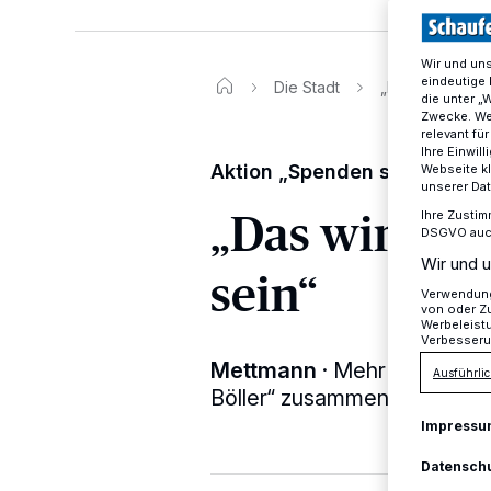
Wir und un
eindeutige 
Die Stadt
„Das wird für si
die unter „
Zwecke. Wen
relevant fü
Ihre Einwil
Aktion „Spenden statt Böller
Webseite kl
unserer Da
„Das wird für
Ihre Zustim
DSGVO auch 
Wir und u
sein“
Verwendung 
von oder Zu
Werbeleist
Verbesseru
Mettmann
·
Mehr als 3000 
Ausführlic
Böller“ zusammen.
Impressu
Datensch