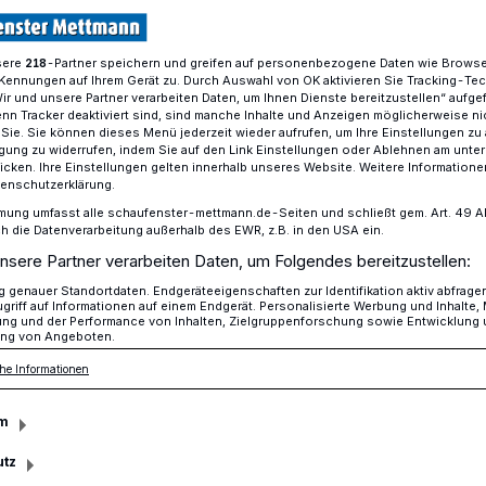
sere
-Partner speichern und greifen auf personenbezogene Daten wie Brows
218
Kennungen auf Ihrem Gerät zu. Durch Auswahl von OK aktivieren Sie Tracking-Te
e ein Lichtblick sein“
Wir und unsere Partner verarbeiten Daten, um Ihnen Dienste bereitzustellen“ aufge
n Tracker deaktiviert sind, sind manche Inhalte und Anzeigen möglicherweise ni
r Sie. Sie können dieses Menü jederzeit wieder aufrufen, um Ihre Einstellungen zu
ligung zu widerrufen, indem Sie auf den Link Einstellungen oder Ablehnen am unte
“
icken. Ihre Einstellungen gelten innerhalb unseres Website. Weitere Informationen
tenschutzerklärung.
 sie ein Lichtblick
mung umfasst alle schaufenster-mettmann.de-Seiten und schließt gem. Art. 49 Abs.
die Datenverarbeitung außerhalb des EWR, z.B. in den USA ein.
nsere Partner verarbeiten Daten, um Folgendes bereitzustellen:
genauer Standortdaten. Endgeräteeigenschaften zur Identifikation aktiv abfrage
griff auf Informationen auf einem Endgerät. Personalisierte Werbung und Inhalte
ung und der Performance von Inhalten, Zielgruppenforschung sowie Entwicklung
ng von Angeboten.
Euro kamen bei der Aktion „Spende statt
he Informationen
m
utz