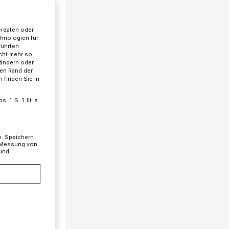
erdaten oder
chnologien für
führten
cht mehr so
 ändern oder
ren Rand der
 finden Sie in
 1 S. 1 lit. a
n. Speichern
, Messung von
 und