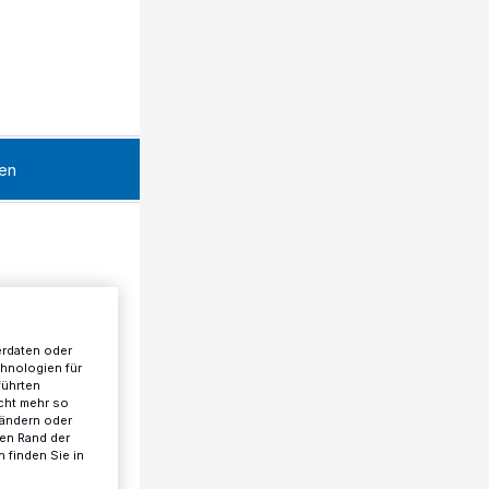
en
erdaten oder
chnologien für
führten
cht mehr so
 ändern oder
ren Rand der
 finden Sie in