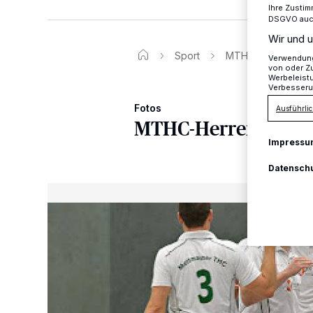
Ihre Zustim
DSGVO auch 
Wir und u
Sport
MTHC-Herren ringe
Verwendung 
von oder Zu
Werbeleist
Verbesseru
Fotos
Ausführlic
MTHC-Herren ringen
Impressu
Datensch