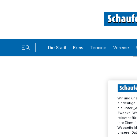
Die Stadt
Kreis
Termine
Vereine
Wir und un
eindeutige 
die unter „
Zwecke. Wen
relevant fü
Ihre Einwil
Webseite kl
unserer Da