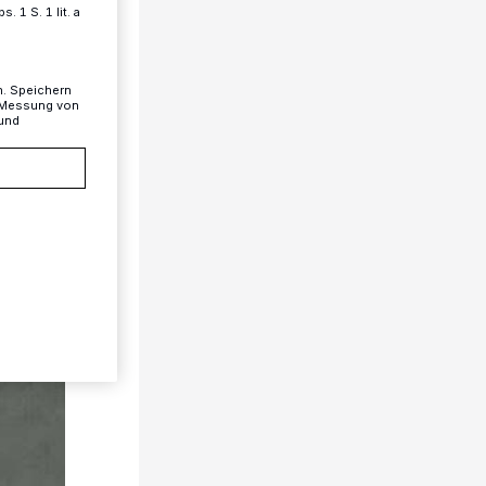
 1 S. 1 lit. a
n. Speichern
, Messung von
 und
1/6