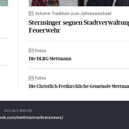
d
Schöne Tradition zum Jahreswechsel
Sternsinger segnen Stadtverwaltun
Feuerwehr
Fotos
Die DLRG Mettmann
Die DLRG Mettmann
Fotos
Die Christlich-Freikirchliche Gemeinde Mettman
Die Christlich-Freikirchliche Gemeinde Mettm
SOZIALE MEDIEN
ok.com/mettmannerkreisnews/