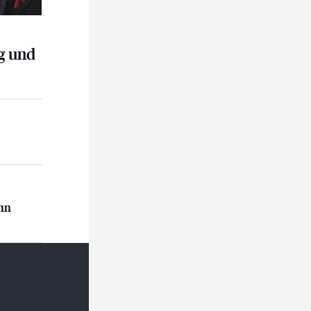
g und
n
ann