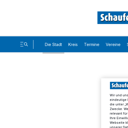
Die Stadt
Kreis
Termine
Vereine
Wir und un
eindeutige 
die unter „
Zwecke. Wen
relevant fü
Ihre Einwil
Webseite kl
unserer Da