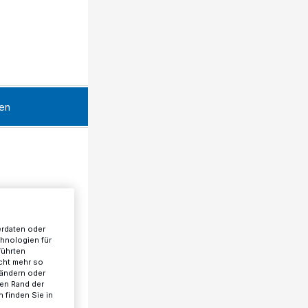
en
erdaten oder
chnologien für
führten
cht mehr so
 ändern oder
ren Rand der
 finden Sie in