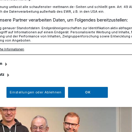
mung umfasst alle schaufenster-mettmann.de-Seiten und schließt gem. Art. 49 Abs.
die Datenverarbeitung außerhalb des EWR, z.B. in den USA ein.
nsere Partner verarbeiten Daten, um Folgendes bereitzustellen:
-Freikirchliche Gemeinde Mettmann
genauer Standortdaten. Endgeräteeigenschaften zur Identifikation aktiv abfrage
griff auf Informationen auf einem Endgerät. Personalisierte Werbung und Inhalte
ung und der Performance von Inhalten, Zielgruppenforschung sowie Entwicklung
ng von Angeboten.
he Informationen
kirchliche Gemeinde Mettmann
m
utz
Einstellungen oder Ablehnen
OK