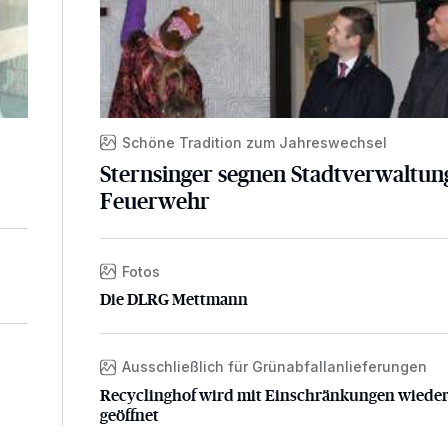
d
Schöne Tradition zum Jahreswechsel
Sternsinger segnen Stadtverwaltun
Feuerwehr
Fotos
Die DLRG Mettmann
Die DLRG Mettmann
Ausschließlich für Grünabfallanlieferungen
Recyclinghof wird mit Einschränkungen wieder g
Recyclinghof wird mit Einschränkungen wiede
geöffnet