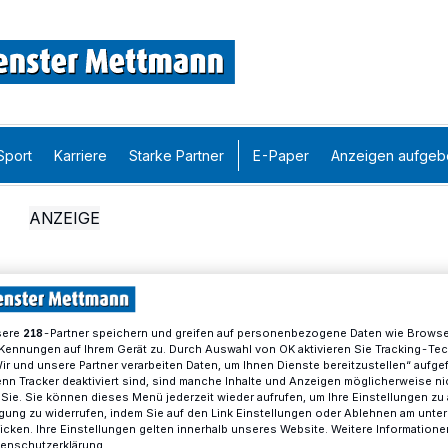
Sport
Karriere
Starke Partner
E-Paper
Anzeigen aufgeb
sere
-Partner speichern und greifen auf personenbezogene Daten wie Brows
218
Kennungen auf Ihrem Gerät zu. Durch Auswahl von OK aktivieren Sie Tracking-Te
Wir und unsere Partner verarbeiten Daten, um Ihnen Dienste bereitzustellen“ aufge
n Tracker deaktiviert sind, sind manche Inhalte und Anzeigen möglicherweise ni
r Sie. Sie können dieses Menü jederzeit wieder aufrufen, um Ihre Einstellungen zu
ligung zu widerrufen, indem Sie auf den Link Einstellungen oder Ablehnen am unte
icken. Ihre Einstellungen gelten innerhalb unseres Website. Weitere Informationen
tenschutzerklärung.