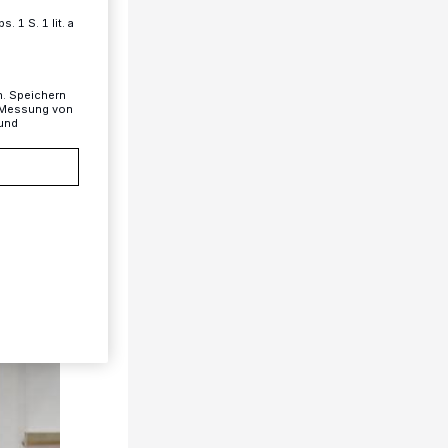
 1 S. 1 lit. a
n. Speichern
, Messung von
 und
1/6