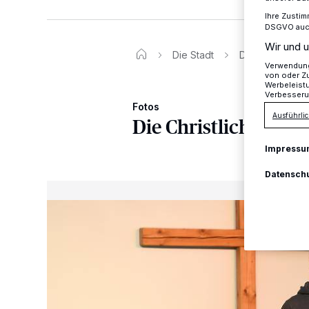
Ihre Zustim
DSGVO auch 
Wir und u
Die Stadt
Die Christlich
Verwendung 
von oder Zu
Werbeleist
Verbesseru
Fotos
Ausführlic
Die Christlich-Frei
Impressu
Datensch