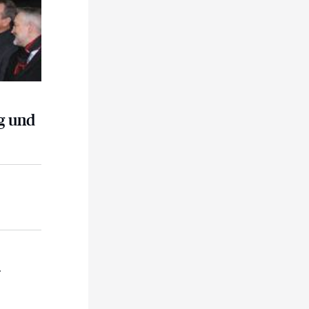
g und
eöffnet
r