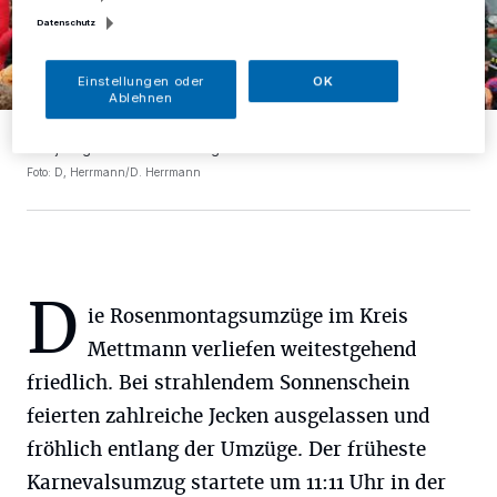
Datenschutz
Einstellungen oder
OK
Ablehnen
Es war mächtig Betrieb in der Mettmanner Innenstadt beim
diesjährigen Karnevalsumzug des FKK Mettmann.
Foto: D, Herrmann/D. Herrmann
D
ie Rosenmontagsumzüge im Kreis
Mettmann verliefen weitestgehend
friedlich. Bei strahlendem Sonnenschein
feierten zahlreiche Jecken ausgelassen und
fröhlich entlang der Umzüge. Der früheste
Karnevalsumzug startete um 11:11 Uhr in der