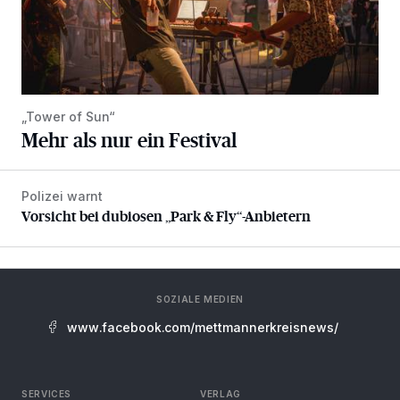
„Tower of Sun“
Mehr als nur ein Festival
Polizei warnt
Vorsicht bei dubiosen „Park & Fly“-Anbietern
Vorsicht bei dubiosen „Park & Fly“-Anbietern
SOZIALE MEDIEN
www.facebook.com/mettmannerkreisnews/
SERVICES
VERLAG