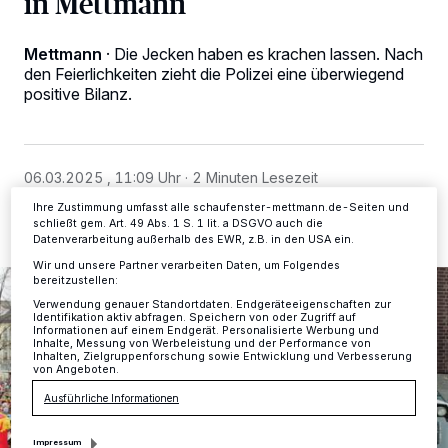
in Mettmann
Wir und unsere
-Partner speichern und greifen auf
218
personenbezogene Daten wie Browserdaten oder eindeutige
Kennungen auf Ihrem Gerät zu. Durch Auswahl von OK aktivieren Sie
Mettmann
·
Die Jecken haben es krachen lassen. Nach
Tracking-Technologien für die unter „Wir und unsere Partner
verarbeiten Daten, um Ihnen Dienste bereitzustellen“ aufgeführten
den Feierlichkeiten zieht die Polizei eine überwiegend
Zwecke. Wenn Tracker deaktiviert sind, sind manche Inhalte und
positive Bilanz.
Anzeigen möglicherweise nicht mehr so relevant für Sie. Sie können
dieses Menü jederzeit wieder aufrufen, um Ihre Einstellungen zu
ändern oder Ihre Einwilligung zu widerrufen, indem Sie auf den Link
Einstellungen oder Ablehnen am unteren Rand der Webseite klicken.
Ihre Einstellungen gelten innerhalb unseres Website. Weitere
06.03.2025 , 11:09 Uhr
2 Minuten Lesezeit
Informationen finden Sie in unserer Datenschutzerklärung.
Ihre Zustimmung umfasst alle schaufenster-mettmann.de-Seiten und
schließt gem. Art. 49 Abs. 1 S. 1 lit. a DSGVO auch die
Datenverarbeitung außerhalb des EWR, z.B. in den USA ein.
Wir und unsere Partner verarbeiten Daten, um Folgendes
bereitzustellen:
Verwendung genauer Standortdaten. Endgeräteeigenschaften zur
Identifikation aktiv abfragen. Speichern von oder Zugriff auf
Informationen auf einem Endgerät. Personalisierte Werbung und
Inhalte, Messung von Werbeleistung und der Performance von
Inhalten, Zielgruppenforschung sowie Entwicklung und Verbesserung
von Angeboten.
Ausführliche Informationen
Impressum