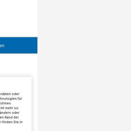
en
erdaten oder
chnologien für
führten
cht mehr so
 ändern oder
ren Rand der
 finden Sie in