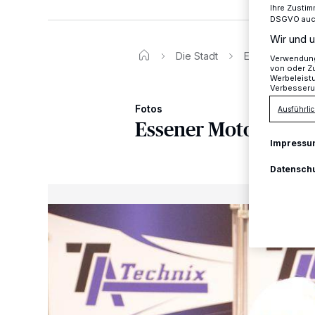
Ihre Zustim
DSGVO auch 
Wir und u
Die Stadt
Essener Motor
Verwendung 
von oder Zu
Werbeleist
Verbesseru
Fotos
Ausführlic
Essener Motor Show
Impressu
Datensch