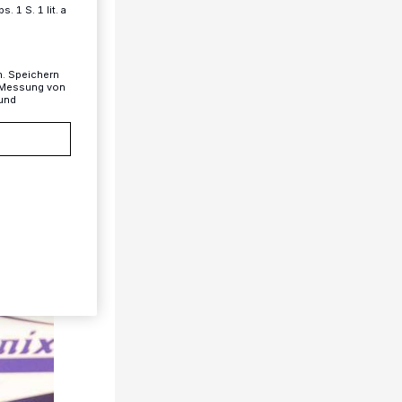
 1 S. 1 lit. a
n. Speichern
, Messung von
 und
1/89