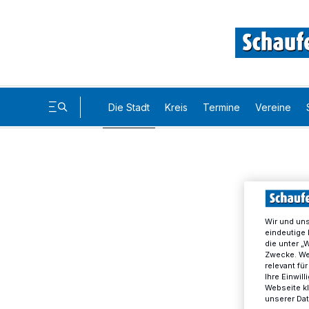
Die Stadt
Kreis
Termine
Vereine
Wir und un
eindeutige 
die unter „
Zwecke. Wen
relevant fü
Ihre Einwil
Webseite kl
unserer Da