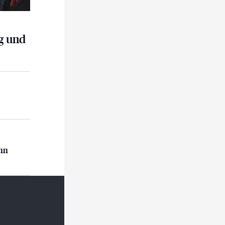
g und
n
ann