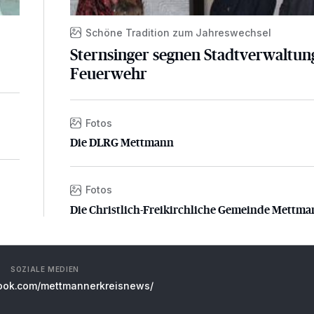
d
Schöne Tradition zum Jahreswechsel
Sternsinger segnen Stadtverwaltun
Feuerwehr
Fotos
Die DLRG Mettmann
Die DLRG Mettmann
Fotos
Die Christlich-Freikirchliche Gemeinde Mettman
Die Christlich-Freikirchliche Gemeinde Mettm
SOZIALE MEDIEN
ok.com/mettmannerkreisnews/