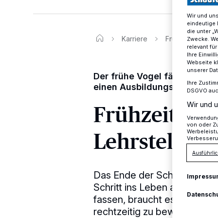
Wir und un
eindeutige 
die unter „
Karriere
Frühzeitig bewe
Zwecke. Wen
relevant fü
Ihre Einwil
Webseite kl
unserer Da
Der frühe Vogel fängt den 
Ihre Zustim
einen Ausbildungsplatz
DSGVO auch 
Frühzeitig 
Wir und u
Verwendung 
von oder Zu
Lehrstelle s
Werbeleist
Verbesseru
Ausführlic
Das Ende der Schulzeit wird 
Impressu
Schritt ins Leben als Erwac
Datensch
fassen, braucht es eine gute
rechtzeitig zu bewerben.