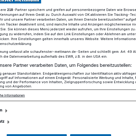
sere
-Partner speichern und greifen auf personenbezogene Daten wie Brows
218
Kennungen auf Ihrem Gerät zu. Durch Auswahl von OK aktivieren Sie Tracking-Te
Wir und unsere Partner verarbeiten Daten, um Ihnen Dienste bereitzustellen“ aufge
rben & Lehrstelle sichern
n Tracker deaktiviert sind, sind manche Inhalte und Anzeigen möglicherweise ni
r Sie. Sie können dieses Menü jederzeit wieder aufrufen, um Ihre Einstellungen zu
ligung zu widerrufen, indem Sie auf den Link Einstellungen oder Ablehnen am unte
icken. Ihre Einstellungen gelten innerhalb unseres Website. Weitere Informationen
tenschutzerklärung.
Wurm — das gilt auch bei der Bewerbung um
mung umfasst alle schaufenster-mettmann.de-Seiten und schließt gem. Art. 49 Abs.
die Datenverarbeitung außerhalb des EWR, z.B. in den USA ein.
bewerben &
nsere Partner verarbeiten Daten, um Folgendes bereitzustellen:
genauer Standortdaten. Endgeräteeigenschaften zur Identifikation aktiv abfrage
griff auf Informationen auf einem Endgerät. Personalisierte Werbung und Inhalte
ichern
ung und der Performance von Inhalten, Zielgruppenforschung sowie Entwicklung
ng von Angeboten.
he Informationen
meist heiß ersehnt, ist aber nur der erste
m
hsener. Denn um in der Jobwelt Fuß zu
utz
 Ausbildung. Und dafür gilt es, sich