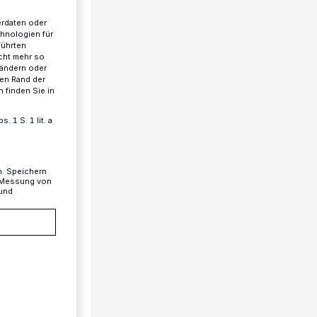
erdaten oder
chnologien für
führten
cht mehr so
 ändern oder
ren Rand der
 finden Sie in
 1 S. 1 lit. a
n. Speichern
, Messung von
 und