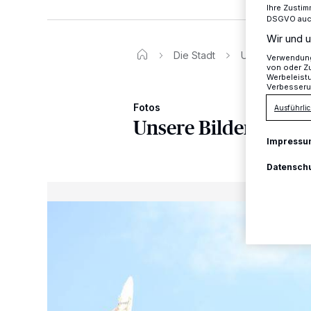
Ihre Zustim
DSGVO auch 
Wir und u
Die Stadt
Unsere Bilderg
Verwendung 
von oder Zu
Werbeleist
Verbesseru
Fotos
Ausführlic
Unsere Bildergaleri
Impressu
Datensch