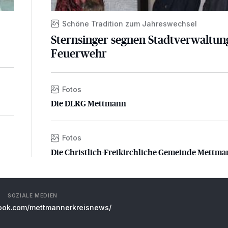
d
Schöne Tradition zum Jahreswechsel
Sternsinger segnen Stadtverwaltun
Feuerwehr
Fotos
Die DLRG Mettmann
Die DLRG Mettmann
Fotos
Die Christlich-Freikirchliche Gemeinde Mettman
Die Christlich-Freikirchliche Gemeinde Mettm
SOZIALE MEDIEN
ok.com/mettmannerkreisnews/