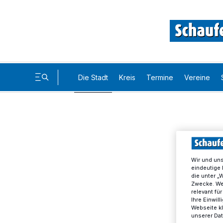
Die Stadt
Kreis
Termine
Vereine
Wir und un
eindeutige 
die unter „
Zwecke. Wen
relevant fü
Ihre Einwil
Webseite kl
unserer Da