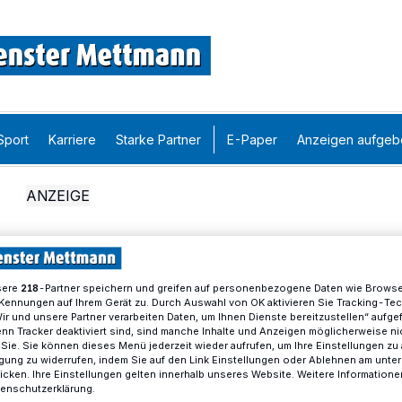
Sport
Karriere
Starke Partner
E-Paper
Anzeigen aufgeb
sere
-Partner speichern und greifen auf personenbezogene Daten wie Brows
218
Kennungen auf Ihrem Gerät zu. Durch Auswahl von OK aktivieren Sie Tracking-Te
Wir und unsere Partner verarbeiten Daten, um Ihnen Dienste bereitzustellen“ aufge
n Tracker deaktiviert sind, sind manche Inhalte und Anzeigen möglicherweise ni
r Sie. Sie können dieses Menü jederzeit wieder aufrufen, um Ihre Einstellungen zu
ligung zu widerrufen, indem Sie auf den Link Einstellungen oder Ablehnen am unte
icken. Ihre Einstellungen gelten innerhalb unseres Website. Weitere Informationen
tenschutzerklärung.