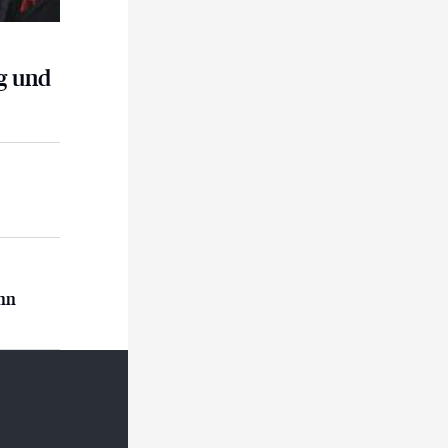
g und
n
ann