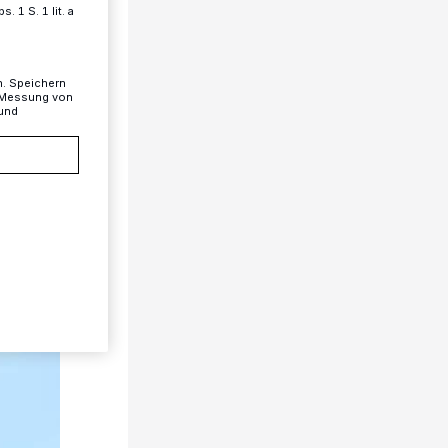
 1 S. 1 lit. a
n. Speichern
, Messung von
 und
1/50