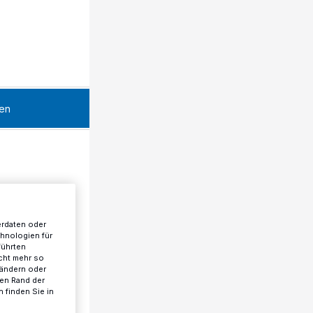
en
erdaten oder
chnologien für
führten
cht mehr so
 ändern oder
ren Rand der
 finden Sie in