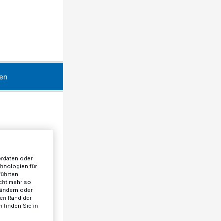
en
erdaten oder
chnologien für
führten
cht mehr so
 ändern oder
ren Rand der
 finden Sie in