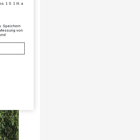
 1 S. 1 lit. a
n. Speichern
, Messung von
 und
1/4