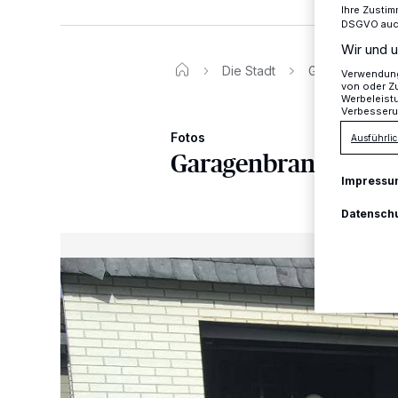
Ihre Zustim
DSGVO auch 
Wir und u
Die Stadt
Garagenbrand
Verwendung 
von oder Zu
Werbeleist
Verbesseru
Fotos
Ausführlic
Garagenbrand Am 
Impressu
Datensch