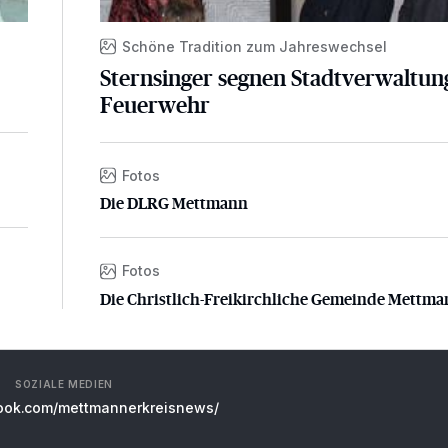
d
Schöne Tradition zum Jahreswechsel
Sternsinger segnen Stadtverwaltun
Feuerwehr
Fotos
Die DLRG Mettmann
Die DLRG Mettmann
Fotos
Die Christlich-Freikirchliche Gemeinde Mettman
Die Christlich-Freikirchliche Gemeinde Mettm
SOZIALE MEDIEN
ok.com/mettmannerkreisnews/