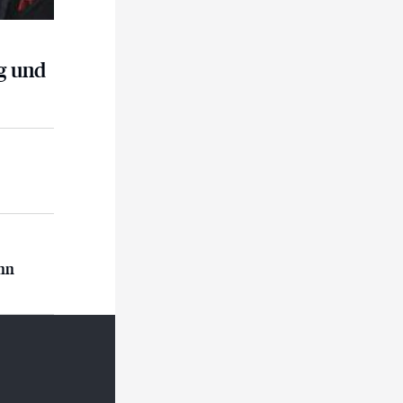
g und
n
ann