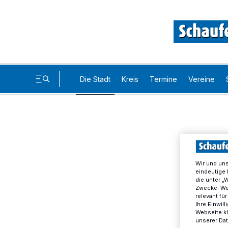
Die Stadt
Kreis
Termine
Vereine
Wir und un
eindeutige 
die unter „
Zwecke. Wen
relevant fü
Ihre Einwil
Webseite kl
unserer Da