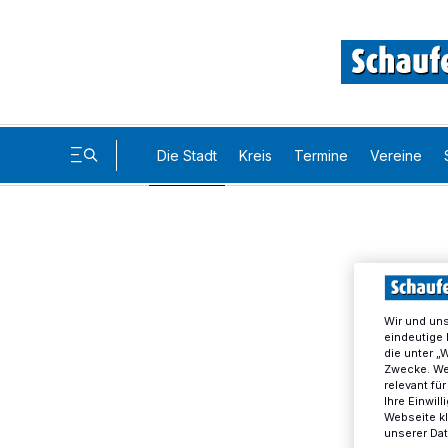
Die Stadt
Kreis
Termine
Vereine
Wir und un
eindeutige 
die unter „
Zwecke. Wen
relevant fü
Ihre Einwil
Webseite kl
unserer Da