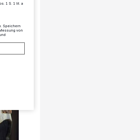
 1 S. 1 lit. a
n. Speichern
, Messung von
 und
1/3