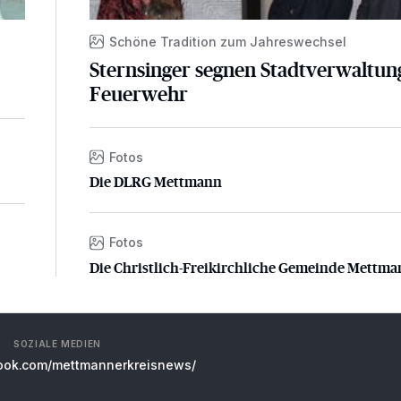
d
Schöne Tradition zum Jahreswechsel
Sternsinger segnen Stadtverwaltun
Feuerwehr
Fotos
Die DLRG Mettmann
Die DLRG Mettmann
Fotos
Die Christlich-Freikirchliche Gemeinde Mettman
Die Christlich-Freikirchliche Gemeinde Mettm
SOZIALE MEDIEN
ok.com/mettmannerkreisnews/