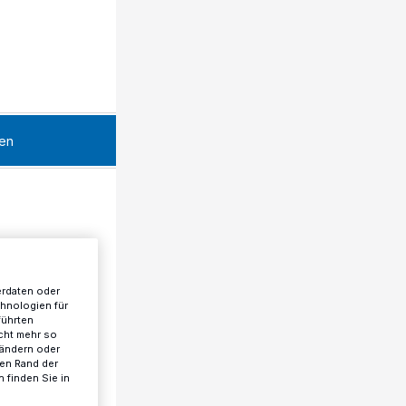
en
erdaten oder
chnologien für
führten
cht mehr so
 ändern oder
ren Rand der
 finden Sie in