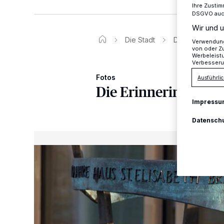
Ihre Zustim
DSGVO auch 
Wir und u
Die Stadt
Die Erinneringe
Verwendung 
von oder Zu
Werbeleist
Verbesseru
Fotos
Ausführlic
Die Erinneringe
Impressu
Datensch