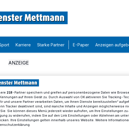
Sport
Karriere
Starke Partner
E-Paper
Anzeigen aufgeb
sere
-Partner speichern und greifen auf personenbezogene Daten wie Brows
218
Kennungen auf Ihrem Gerät zu. Durch Auswahl von OK aktivieren Sie Tracking-Te
Wir und unsere Partner verarbeiten Daten, um Ihnen Dienste bereitzustellen“ aufge
n Tracker deaktiviert sind, sind manche Inhalte und Anzeigen möglicherweise ni
r Sie. Sie können dieses Menü jederzeit wieder aufrufen, um Ihre Einstellungen zu
ligung zu widerrufen, indem Sie auf den Link Einstellungen oder Ablehnen am unte
icken. Ihre Einstellungen gelten innerhalb unseres Website. Weitere Informationen
tenschutzerklärung.