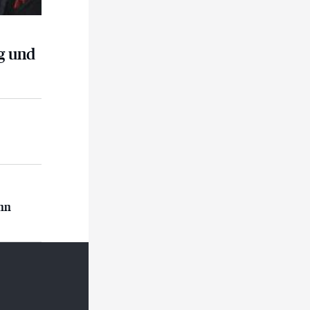
g und
n
ann